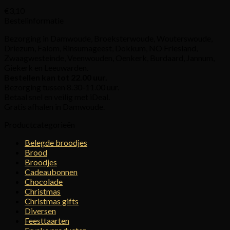
€
3,10
Bestelinformatie
Bezorging in Damwoude, Broeksterwoude, Wouterswoude,
Driezum, Falom, Rinsumageest, Dokkum, NO Friesland,
Zwaagwesteinde, Veenwouden, Oenkerk, Burdaard, Jannum,
Giekerk en Leeuwarden.
Bestellen kan tot 22.00 uur.
Bezorging tussen 8.30-11.00 uur.
Betaal snel en veilig met iDeal.
Gratis afhalen in Damwoude.
Productcategorieën
Belegde broodjes
Brood
Broodjes
Cadeaubonnen
Chocolade
Christmas
Christmas gifts
Diversen
Feesttaarten