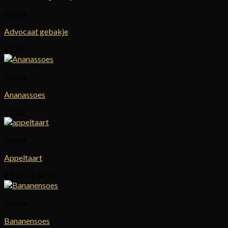
Gebak
Advocaat gebakje
€
3,10
Gebak
Ananassoes
€
3,10
Gebak
Appeltaart
Prijsklasse:
€
3,10
-
€
34,95
€3,10
tot
Gebak
€34,95
Bananensoes