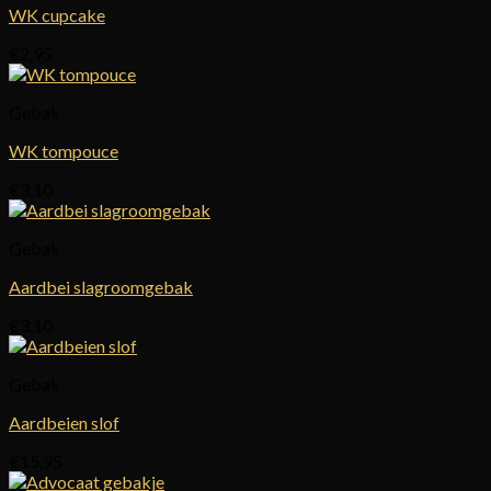
WK cupcake
€
2,95
Gebak
WK tompouce
€
3,10
Gebak
Aardbei slagroomgebak
€
3,10
Gebak
Aardbeien slof
€
15,95