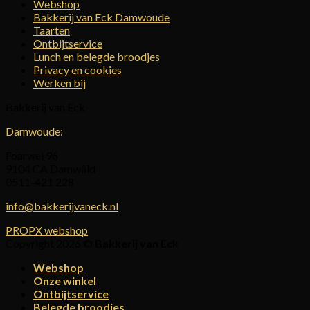
Webshop
Bakkerij van Eck Damwoude
Taarten
Ontbijtservice
Lunch en belegde broodjes
Privacy en cookies
Werken bij
Bakkerij van Eck
Damwoude:
Foarwei 96
9104 CA Damwâld
0511-421 228
info@bakkerijvaneck.nl
PROPX webshop
Copyright 2026 ©
Bakkerij van Eck
Webshop
Onze winkel
Ontbijtservice
Belegde broodjes