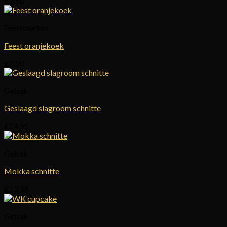
€
3,50
Feesttaarten
Feest oranjekoek
€
2,50
Gebak
Geslaagd slagroom schnitte
€
14,95
Gebak
Mokka schnitte
€
13,95
Gebak