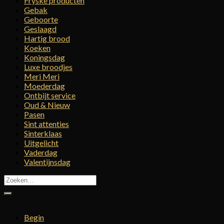
Fryske producten
Gebak
Geboorte
Geslaagd
Hartig brood
Koeken
Koningsdag
Luxe broodjes
Meri Meri
Moederdag
Ontbijt service
Oud & Nieuw
Pasen
Sint attenties
Sinterklaas
Uitgelicht
Vaderdag
Valentijnsdag
Zoeken
naar:
Begin