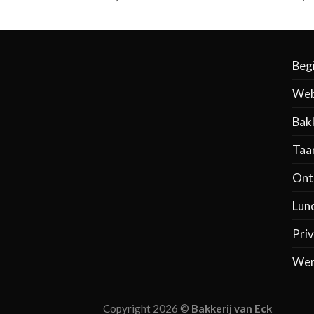
Beg
Web
Bak
Taa
Ontb
Lun
Priv
Wer
Copyright 2026 ©
Bakkerij van Eck