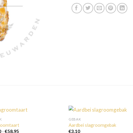
K
GEBAK
roomtaart
Aardbei slagroomgebak
Prijsklasse:
0
-
€
58,95
€
3,10