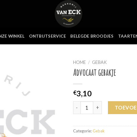
NZE WINKEL
ONTBIJTSERVICE
BELEGDE BROODJES
TAARTE
HOME
/
GEBAK
Advocaat gebakje
3,10
€
Advocaat gebakje aantal
TOEVOE
Categorie:
Gebak