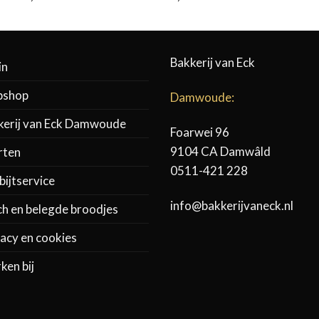
€3,10
tot
€58,95
Bakkerij van Eck
in
shop
Damwoude:
kerij van Eck Damwoude
Foarwei 96
9104 CA Damwâld
rten
0511-421 228
ijtservice
info@bakkerijvaneck.nl
ch en belegde broodjes
acy en cookies
ken bij