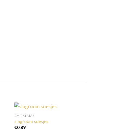
CHRISTMAS
slagroom soesjes
€
0,89