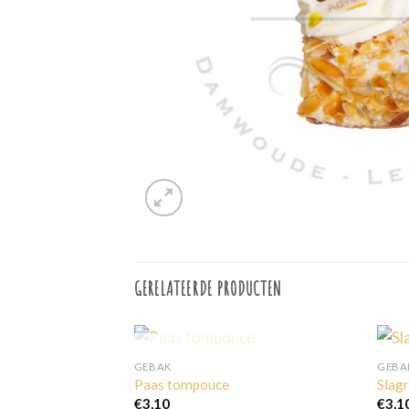
GERELATEERDE PRODUCTEN
UITVERKOCHT
GEBAK
GEBA
Paas tompouce
Slag
€
3,10
€
3,1