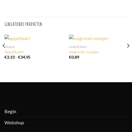
GERELATEERDE PRODUCTEN
GEBAK
CHRISTMAS
Appeltaart
slagroom soesjes
Prijsklasse:
€
3,10
-
€
34,95
€
0,89
€3,10
tot
€34,95
Begin
Webshop