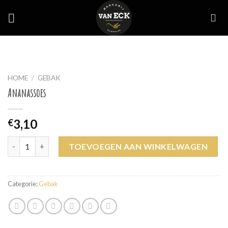
Skip
to
content
HOME
/
GEBAK
Ananassoes
3,10
€
Ananassoes aantal
TOEVOEGEN AAN WINKELWAGEN
Categorie:
Gebak