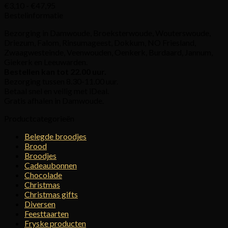
Prijsklasse:
€
3,10
-
€
47,95
€3,10
Bestelinformatie
tot
Bezorging in Damwoude, Broeksterwoude, Wouterswoude,
€47,95
Driezum, Falom, Rinsumageest, Dokkum, NO Friesland,
Zwaagwesteinde, Veenwouden, Oenkerk, Burdaard, Jannum,
Giekerk en Leeuwarden.
Bestellen kan tot 22.00 uur.
Bezorging tussen 8.30-11.00 uur.
Betaal snel en veilig met iDeal.
Gratis afhalen in Damwoude.
Productcategorieën
Belegde broodjes
Brood
Broodjes
Cadeaubonnen
Chocolade
Christmas
Christmas gifts
Diversen
Feesttaarten
Fryske producten