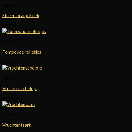
Gebak
Streep oranjekoek
€
12,95
Gebak
Tompouce rolletjes
€
3,10
Gebak
Vruchtenschelpje
€
3,50
Gebak
Vruchtentaart