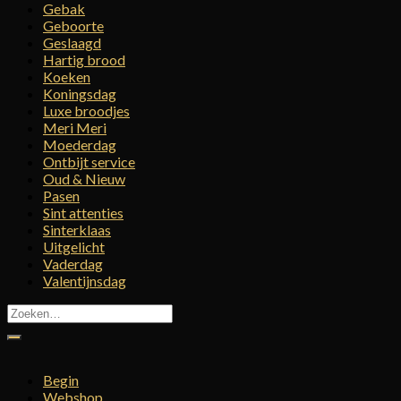
Gebak
Geboorte
Geslaagd
Hartig brood
Koeken
Koningsdag
Luxe broodjes
Meri Meri
Moederdag
Ontbijt service
Oud & Nieuw
Pasen
Sint attenties
Sinterklaas
Uitgelicht
Vaderdag
Valentijnsdag
Zoeken
naar:
Begin
Webshop