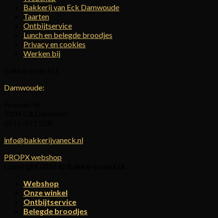
Bakkerij van Eck Damwoude
Taarten
Ontbijtservice
Lunch en belegde broodjes
Privacy en cookies
Werken bij
Bakkerij van Eck
Damwoude:
Foarwei 96
9104 CA Damwâld
0511-421 228
info@bakkerijvaneck.nl
PROPX webshop
Copyright 2026 ©
Bakkerij van Eck
Webshop
Onze winkel
Ontbijtservice
Belegde broodjes