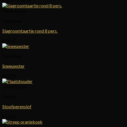
€
3,10
-
€
58,95
€3,10
tot
Uitverkocht
€58,95
Christmas
Slagroomtaartje rond 8 pers.
€
14,95
Christmas
Sneeuwster
€
13,95
Uitverkocht
Gebak
Stoofperenslof
€
15,95