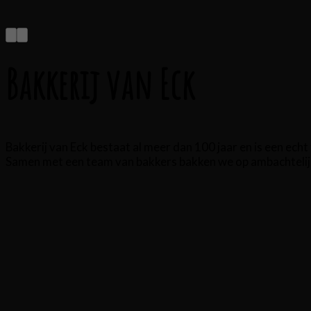
Bakkerij van Eck
Bakkerij van Eck bestaat al meer dan 100 jaar en is een echt 
Samen met een team van bakkers bakken we op ambachtelijke 