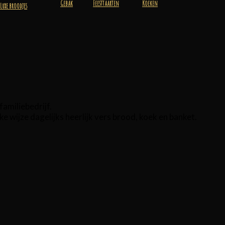
Gebak
Feesttaarten
Koeken
Luxe broodjes
familiebedrijf.
wijze dagelijks heerlijk vers brood, koek en banket.