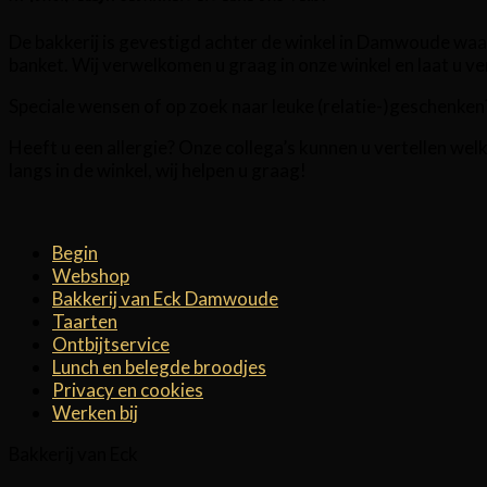
De bakkerij is gevestigd achter de winkel in Damwoude waardo
banket. Wij verwelkomen u graag in onze winkel en laat u 
Speciale wensen of op zoek naar leuke (relatie-)geschenke
Heeft u een allergie? Onze collega’s kunnen u vertellen we
langs in de winkel, wij helpen u graag!
Begin
Webshop
Bakkerij van Eck Damwoude
Taarten
Ontbijtservice
Lunch en belegde broodjes
Privacy en cookies
Werken bij
Bakkerij van Eck