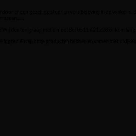
or er een gezellige sfeer en vers beleving in de winkel is. Bi
verrassen……
n? Wij denken graag met u mee! Bel 0511 421228 of kom langs
lke ingrediënten onze producten hebben en samen met u kijke