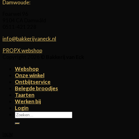
Damwoude:
Foarwei 96
9104 CA Damwâld
0511-421 228
info@bakkerijvaneck.nl
PROPX webshop
Copyright 2026 ©
Bakkerij van Eck
Webshop
Onze winkel
Ontbijtservice
Belegde broodjes
Taarten
Werken bij
Login
Zoeken
naar:
Login