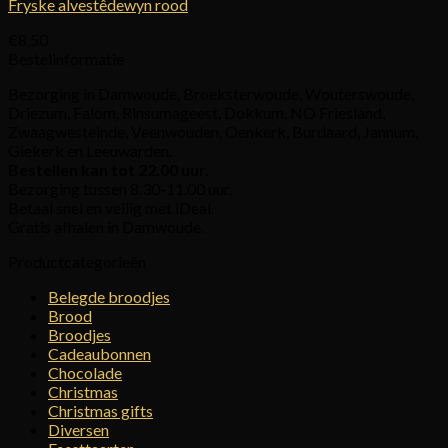
Fryske alvestêdewyn rood
€
8,50
Bestelinformatie
Bezorging in Damwoude, Broeksterwoude, Wouterswoude,
Driezum, Falom, Rinsumageest, Dokkum, NO Friesland,
Zwaagwesteinde, Veenwouden, Oenkerk, Burdaard, Jannum,
Giekerk en Leeuwarden.
Bestellen kan tot 22.00 uur.
Bezorging tussen 8.30-11.00 uur.
Betaal snel en veilig met iDeal.
Gratis afhalen in Damwoude.
Productcategorieën
Belegde broodjes
Brood
Broodjes
Cadeaubonnen
Chocolade
Christmas
Christmas gifts
Diversen