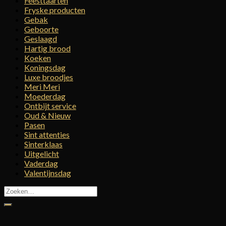
Feesttaarten
Fryske producten
Gebak
Geboorte
Geslaagd
Hartig brood
Koeken
Koningsdag
Luxe broodjes
Meri Meri
Moederdag
Ontbijt service
Oud & Nieuw
Pasen
Sint attenties
Sinterklaas
Uitgelicht
Vaderdag
Valentijnsdag
Zoeken
naar: