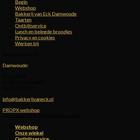
Begin
Webshop
Bakkerij van Eck Damwoude
Taarten
Ontbijtservice
Lunch en belegde broodjes
Privacy en cookies
Werken bij
Bakkerij van Eck
Damwoude:
Foarwei 96
9104 CA Damwâld
0511-421 228
info@bakkerijvaneck.nl
PROPX webshop
Copyright 2026 ©
Bakkerij van Eck
Webshop
Onze winkel
Ontbijtservice