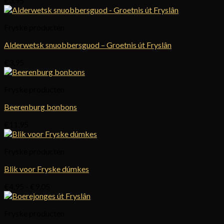
€
3,95
Fryske producten
Alderwetsk snuobbersguod – Groetnis út Fryslân
€
3,95
Fryske producten
Beerenburg bonbons
€
11,95
Fryske producten
Blik voor Fryske dúmkes
Prijsklasse:
€
4,95
-
€
9,05
€4,95
tot
Fryske producten
€9,05