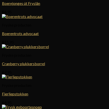
Boerejonges út Fryslân
€
6,95
Fryske producten
Boerentrots advocaat
€
11,95
Fryske producten
Cranberry plukkersborrel
€
7,95
Fryske producten
Fierljepstokken
€
4,95