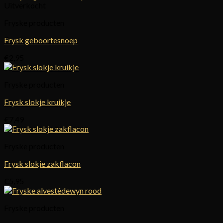
Uitverkocht
Fryske producten
Frysk geboortesnoep
€
2,95
Fryske producten
Frysk slokje kruikje
€
7,49
Fryske producten
Frysk slokje zakflacon
€
5,95
Fryske producten