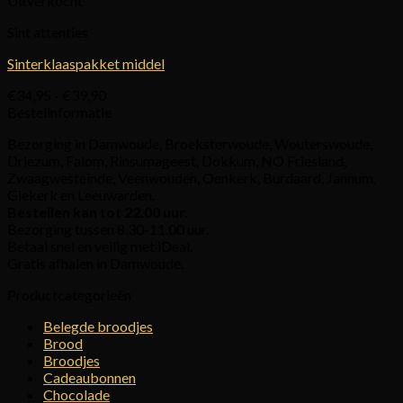
Uitverkocht
€29,90
Sint attenties
Sinterklaaspakket middel
Prijsklasse:
€
34,95
-
€
39,90
€34,95
Bestelinformatie
tot
Bezorging in Damwoude, Broeksterwoude, Wouterswoude,
€39,90
Driezum, Falom, Rinsumageest, Dokkum, NO Friesland,
Zwaagwesteinde, Veenwouden, Oenkerk, Burdaard, Jannum,
Giekerk en Leeuwarden.
Bestellen kan tot 22.00 uur.
Bezorging tussen 8.30-11.00 uur.
Betaal snel en veilig met iDeal.
Gratis afhalen in Damwoude.
Productcategorieën
Belegde broodjes
Brood
Broodjes
Cadeaubonnen
Chocolade