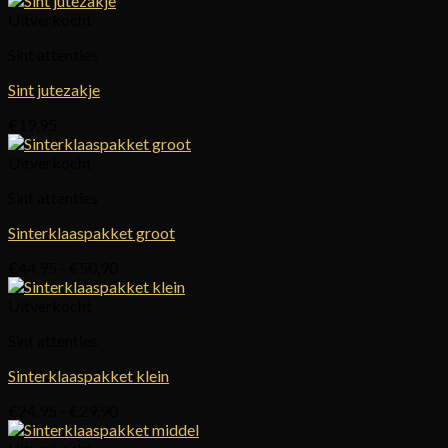
Uitverkocht
Sint attenties
Sint jutezakje
€
19,95
Uitverkocht
Sint attenties
Sinterklaaspakket groot
Prijsklasse:
€
44,95
-
€
50,90
€44,95
tot
Uitverkocht
€50,90
Sint attenties
Sinterklaaspakket klein
Prijsklasse:
€
24,95
-
€
29,90
€24,95
tot