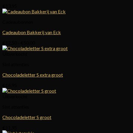
€
13,95
Cadeaubonnen
Cadeaubon Bakkerij van Eck
Prijsklasse:
€
12,50
-
€
50,00
€12,50
tot
Uitverkocht
€50,00
Sint attenties
Chocoladeletter S extra groot
€
16,95
Uitverkocht
Sint attenties
Chocoladeletter S groot
€
11,95