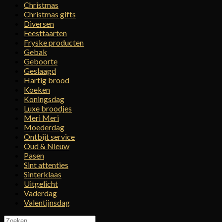
Christmas
Christmas gifts
Diversen
Feesttaarten
Fryske producten
Gebak
Geboorte
Geslaagd
Hartig brood
Koeken
Koningsdag
Luxe broodjes
Meri Meri
Moederdag
Ontbijt service
Oud & Nieuw
Pasen
Sint attenties
Sinterklaas
Uitgelicht
Vaderdag
Valentijnsdag
Zoeken