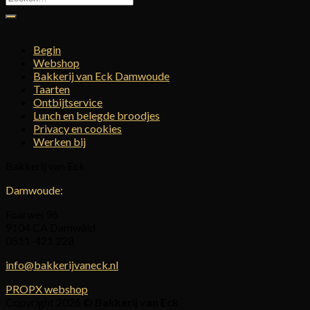
naar:
Begin
Webshop
Bakkerij van Eck Damwoude
Taarten
Ontbijtservice
Lunch en belegde broodjes
Privacy en cookies
Werken bij
Bakkerij van Eck
Damwoude:
Foarwei 96
9104 CA Damwâld
0511-421 228
info@bakkerijvaneck.nl
PROPX webshop
Copyright 2026 ©
Bakkerij van Eck