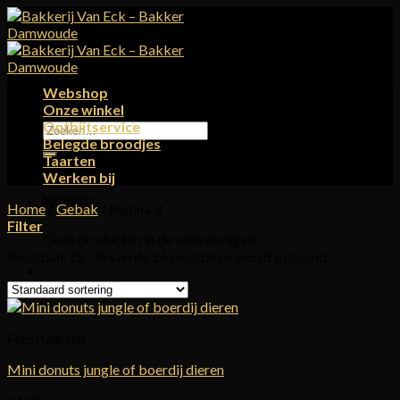
Skip
to
content
Webshop
Onze winkel
Ontbijtservice
Zoeken
Belegde broodjes
naar:
Taarten
Werken bij
Winkelwagen
Home
/
Gebak
/
Pagina 3
Filter
Geen producten in de winkelwagen.
Resultaat 25–36 van de 56 resultaten wordt getoond
Feesttaarten
Mini donuts jungle of boerdij dieren