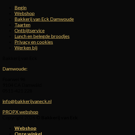
Begin
Webshop
Bakkerij van Eck Damwoude
Taarten
Ontbijtservice
Lunch en belegde broodjes
Privacy en cookies
Werken bij
Bakkerij van Eck
Damwoude:
Foarwei 96
9104 CA Damwâld
0511-421 228
info@bakkerijvaneck.nl
PROPX webshop
Copyright 2026 ©
Bakkerij van Eck
Webshop
Onze winkel