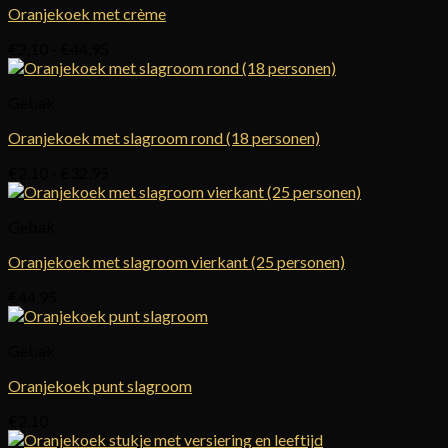
Oranjekoek met crème
Prijsklasse:
€
2,10
-
€
44,95
€2,10
tot
Gebak
€44,95
Oranjekoek met slagroom rond (18 personen)
Prijsklasse:
€
2,10
-
€
32,95
€2,10
tot
Gebak
€32,95
Oranjekoek met slagroom vierkant (25 personen)
€
44,95
Gebak
Oranjekoek punt slagroom
€
2,10