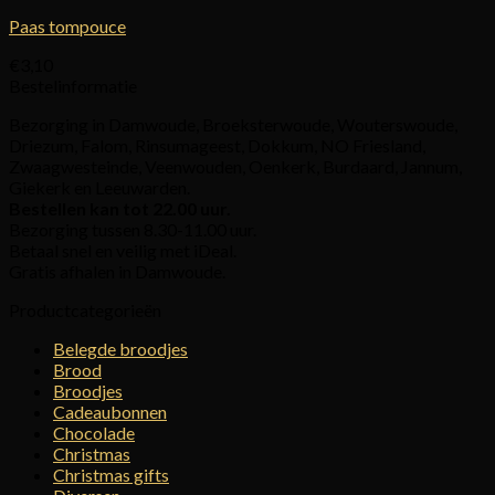
Paas tompouce
€
3,10
Bestelinformatie
Bezorging in Damwoude, Broeksterwoude, Wouterswoude,
Driezum, Falom, Rinsumageest, Dokkum, NO Friesland,
Zwaagwesteinde, Veenwouden, Oenkerk, Burdaard, Jannum,
Giekerk en Leeuwarden.
Bestellen kan tot 22.00 uur.
Bezorging tussen 8.30-11.00 uur.
Betaal snel en veilig met iDeal.
Gratis afhalen in Damwoude.
Productcategorieën
Belegde broodjes
Brood
Broodjes
Cadeaubonnen
Chocolade
Christmas
Christmas gifts