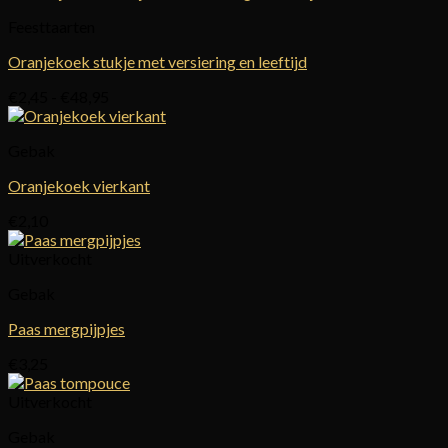
Feesttaarten
Oranjekoek stukje met versiering en leeftijd
Prijsklasse:
€
2,45
-
€
48,95
€2,45
tot
Gebak
€48,95
Oranjekoek vierkant
€
2,10
Uitverkocht
Gebak
Paas mergpijpjes
€
3,25
Uitverkocht
Gebak