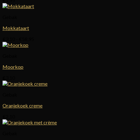
€
1,95
Gebak
Mokkataart
Prijsklasse:
€
3,10
-
€
58,95
€3,10
tot
Gebak
€58,95
Moorkop
€
3,10
Gebak
Oranjekoek creme
€
2,10
Gebak