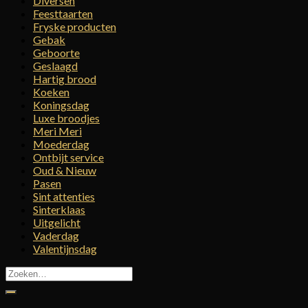
Diversen
Feesttaarten
Fryske producten
Gebak
Geboorte
Geslaagd
Hartig brood
Koeken
Koningsdag
Luxe broodjes
Meri Meri
Moederdag
Ontbijt service
Oud & Nieuw
Pasen
Sint attenties
Sinterklaas
Uitgelicht
Vaderdag
Valentijnsdag
Zoeken
naar: