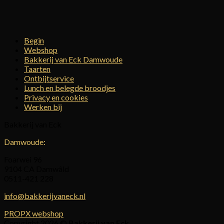
Begin
Webshop
Bakkerij van Eck Damwoude
Taarten
Ontbijtservice
Lunch en belegde broodjes
Privacy en cookies
Werken bij
Bakkerij van Eck
Damwoude:
Foarwei 96
9104 CA Damwâld
0511-421 228
info@bakkerijvaneck.nl
PROPX webshop
Copyright 2026 ©
Bakkerij van Eck