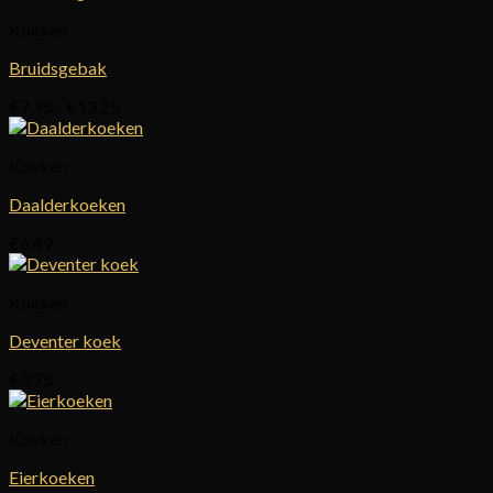
Koeken
Bruidsgebak
Prijsklasse:
€
7,95
-
€
13,25
€7,95
tot
Koeken
€13,25
Daalderkoeken
€
6,49
Koeken
Deventer koek
€
3,75
Koeken
Eierkoeken