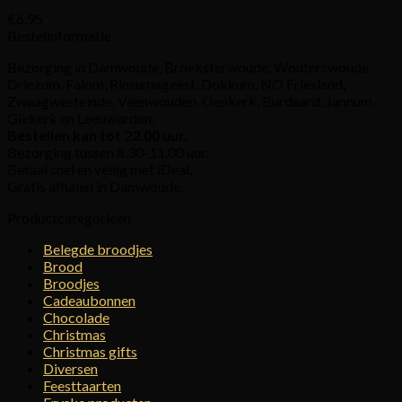
€
6,95
Bestelinformatie
Bezorging in Damwoude, Broeksterwoude, Wouterswoude,
Driezum, Falom, Rinsumageest, Dokkum, NO Friesland,
Zwaagwesteinde, Veenwouden, Oenkerk, Burdaard, Jannum,
Giekerk en Leeuwarden.
Bestellen kan tot 22.00 uur.
Bezorging tussen 8.30-11.00 uur.
Betaal snel en veilig met iDeal.
Gratis afhalen in Damwoude.
Productcategorieën
Belegde broodjes
Brood
Broodjes
Cadeaubonnen
Chocolade
Christmas
Christmas gifts
Diversen
Feesttaarten