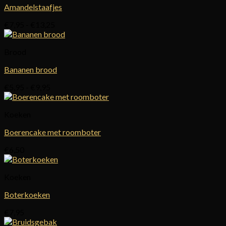
Amandelstaafjes
Prijsklasse:
€
7,95
-
€
13,25
€7,95
tot
Brood
€13,25
Bananen brood
Prijsklasse:
€
5,95
-
€
9,95
€5,95
tot
Koeken
€9,95
Boerencake met roomboter
€
6,50
Koeken
Boterkoeken
€
7,95