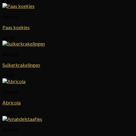
€
3,75
Koeken
Paas koekjes
€
6,49
Koeken
Suikerkrakelingen
€
5,95
Koeken
Abricola
€
4,45
Koeken