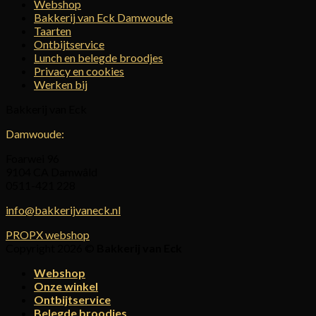
Webshop
Bakkerij van Eck Damwoude
Taarten
Ontbijtservice
Lunch en belegde broodjes
Privacy en cookies
Werken bij
Bakkerij van Eck
Damwoude:
Foarwei 96
9104 CA Damwâld
0511-421 228
info@bakkerijvaneck.nl
PROPX webshop
Copyright 2026 ©
Bakkerij van Eck
Webshop
Onze winkel
Ontbijtservice
Belegde broodjes