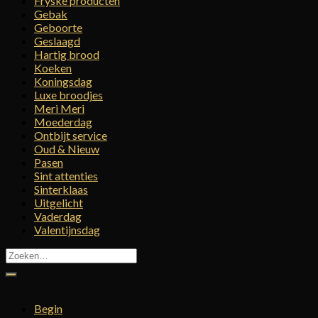
Fryske producten
Gebak
Geboorte
Geslaagd
Hartig brood
Koeken
Koningsdag
Luxe broodjes
Meri Meri
Moederdag
Ontbijt service
Oud & Nieuw
Pasen
Sint attenties
Sinterklaas
Uitgelicht
Vaderdag
Valentijnsdag
Zoeken
naar:
Begin