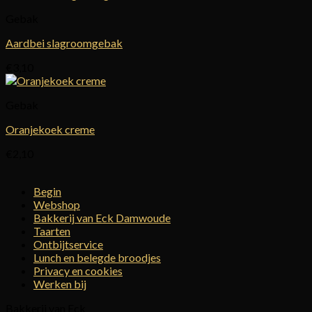
tot
Gebak
€34,95
Aardbei slagroomgebak
€
3,10
Gebak
Oranjekoek creme
€
2,10
Begin
Webshop
Bakkerij van Eck Damwoude
Taarten
Ontbijtservice
Lunch en belegde broodjes
Privacy en cookies
Werken bij
Bakkerij van Eck