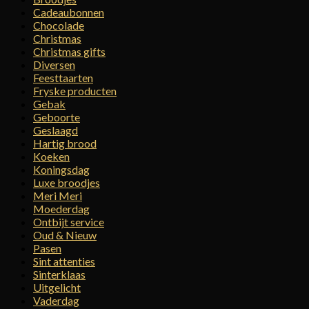
Cadeaubonnen
Chocolade
Christmas
Christmas gifts
Diversen
Feesttaarten
Fryske producten
Gebak
Geboorte
Geslaagd
Hartig brood
Koeken
Koningsdag
Luxe broodjes
Meri Meri
Moederdag
Ontbijt service
Oud & Nieuw
Pasen
Sint attenties
Sinterklaas
Uitgelicht
Vaderdag