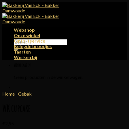
Skip
to
content
Webshop
Onze winkel
Ontbijtservice
Zoeken
Belegde broodjes
naar:
Taarten
Werken bij
Winkelwagen
Geen producten in de winkelwagen.
Home
/
Gebak
WK cupcake
€
2,95