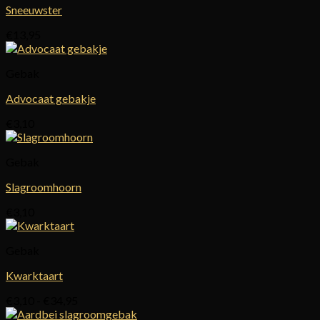
Sneeuwster
€
13,95
Gebak
Advocaat gebakje
€
3,10
Gebak
Slagroomhoorn
€
3,10
Gebak
Kwarktaart
Prijsklasse:
€
3,10
-
€
34,95
€3,10