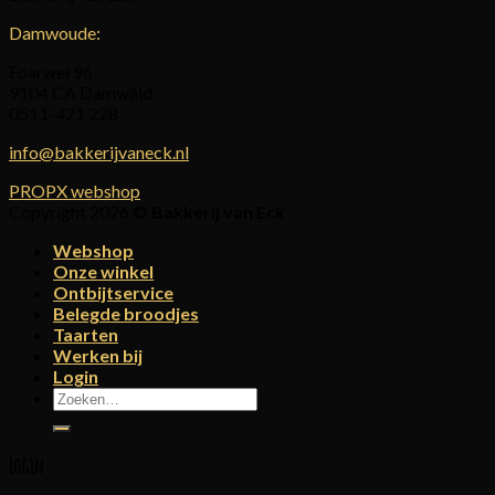
Damwoude:
Foarwei 96
9104 CA Damwâld
0511-421 228
info@bakkerijvaneck.nl
PROPX webshop
Copyright 2026 ©
Bakkerij van Eck
Webshop
Onze winkel
Ontbijtservice
Belegde broodjes
Taarten
Werken bij
Login
Zoeken
naar:
Login