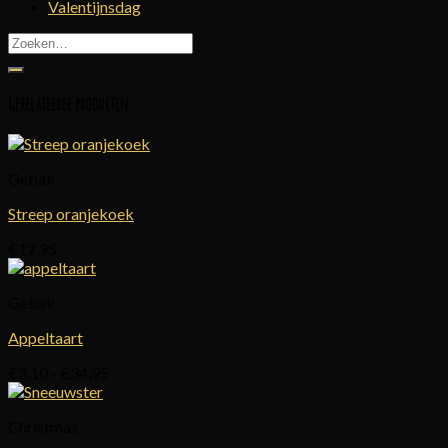
Valentijnsdag
Zoeken
naar:
Gerelateerde producten
Gebak
Streep oranjekoek
€
12,95
Gebak
Appeltaart
Prijsklasse:
€
3,10
-
€
34,95
€3,10
tot
Christmas
€34,95