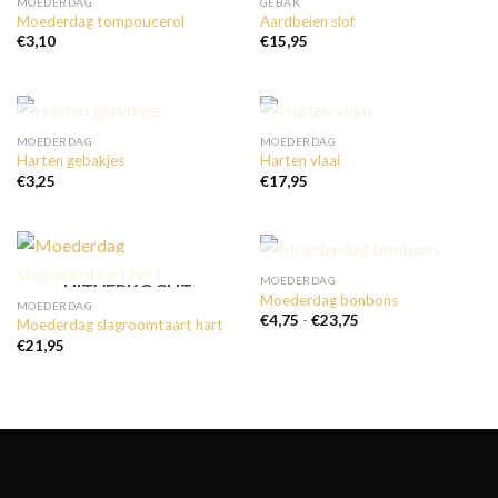
UITVERKOCHT
MOEDERDAG
GEBAK
Moederdag tompoucerol
Aardbeien slof
€
3,10
€
15,95
UITVERKOCHT
UITVERKOCHT
MOEDERDAG
MOEDERDAG
Harten gebakjes
Harten vlaai
€
3,25
€
17,95
UITVERKOCHT
MOEDERDAG
UITVERKOCHT
Moederdag bonbons
MOEDERDAG
Prijsklasse:
€
4,75
-
€
23,75
Moederdag slagroomtaart hart
€4,75
€
21,95
tot
€23,75