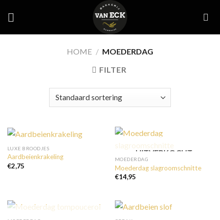
Skip
to
content
HOME
/
MOEDERDAG
FILTER
LUXE BROODJES
UITVERKOCHT
Aardbeienkrakeling
MOEDERDAG
€
2,75
Moederdag slagroomschnitte
€
14,95