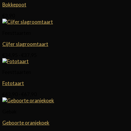
Bokkepoot
€
3,90
Feesttaarten
Cijfer slagroomtaart
Prijsklasse:
€
34,95
-
€
37,95
€34,95
tot
Feesttaarten
€37,95
Fototaart
Prijsklasse:
€
43,90
-
€
67,90
€43,90
tot
Gebak
€67,90
Geboorte oranjekoek