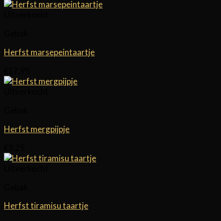
€3,50
tot
Uitverkocht
€22,95
Gebak
Herfst marsepeintaartje
€
17,95
Uitverkocht
Gebak
Herfst mergpijpje
€
3,25
Uitverkocht
Gebak
Herfst tiramisu taartje