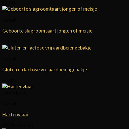
€
2,40
Gebak
Geboorte slagroomtaart jongen of meisje
€
39,95
Gebak
Gluten en lactose vrij aardbeiengebakje
€
4,95
Uitverkocht
Gebak
Hartenvlaai
Prijsklasse:
€
3,50
-
€
22,95