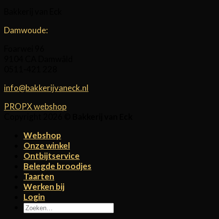
Bakkerij van Eck
Damwoude:
Foarwei 96
9104 CA Damwâld
0511-421 228
info@bakkerijvaneck.nl
PROPX webshop
Copyright 2026 ©
Bakkerij van Eck
Webshop
Onze winkel
Ontbijtservice
Belegde broodjes
Taarten
Werken bij
Login
Zoeken
naar: