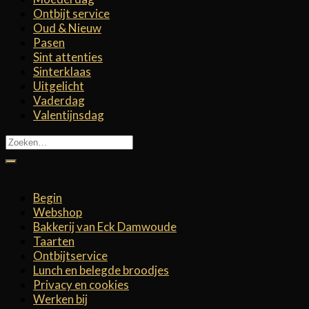
Ontbijt service
Oud & Nieuw
Pasen
Sint attenties
Sinterklaas
Uitgelicht
Vaderdag
Valentijnsdag
Zoeken
naar:
Begin
Webshop
Bakkerij van Eck Damwoude
Taarten
Ontbijtservice
Lunch en belegde broodjes
Privacy en cookies
Werken bij