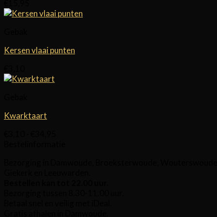
€
15,95
Gebak
Kersen vlaai punten
€
3,10
Gebak
Kwarktaart
Prijsklasse:
€
3,10
-
€
34,95
€3,10
Bestelinformatie
tot
Bezorging in Damwoude, Broeksterwoude, Wouterswoude, 
€34,95
Giekerk en Leeuwarden.
Bestellen kan tot 22.00 uur.
Bezorging tussen 8.30-11.00 uur.
Betaal snel en veilig met iDeal.
Gratis afhalen in Damwoude.