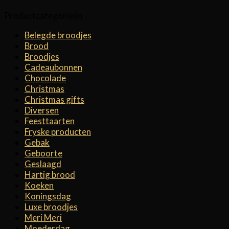
Productcategorieën
Belegde broodjes
Brood
Broodjes
Cadeaubonnen
Chocolade
Christmas
Christmas gifts
Diversen
Feesttaarten
Fryske producten
Gebak
Geboorte
Geslaagd
Hartig brood
Koeken
Koningsdag
Luxe broodjes
Meri Meri
Moederdag