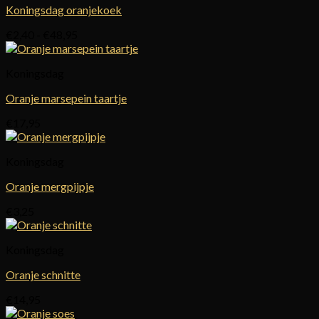
Koningsdag oranjekoek
Prijsklasse:
€
2,40
-
€
48,95
€2,40
tot
Koningsdag
€48,95
Oranje marsepein taartje
€
17,95
Koningsdag
Oranje mergpijpje
€
3,25
Koningsdag
Oranje schnitte
€
14,95