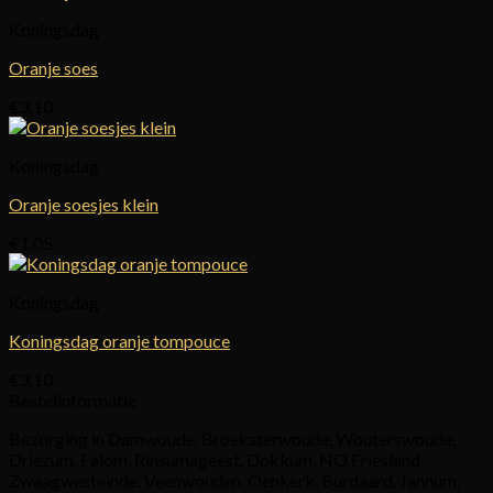
Koningsdag
Oranje soes
€
3,10
Koningsdag
Oranje soesjes klein
€
1,05
Koningsdag
Koningsdag oranje tompouce
€
3,10
Bestelinformatie
Bezorging in Damwoude, Broeksterwoude, Wouterswoude,
Driezum, Falom, Rinsumageest, Dokkum, NO Friesland,
Zwaagwesteinde, Veenwouden, Oenkerk, Burdaard, Jannum,