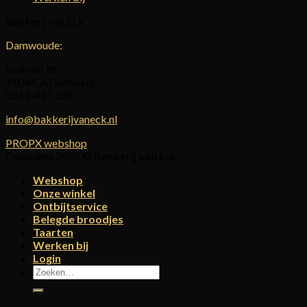
Bakkerij van Eck
Damwoude:
Foarwei 96
9104 CA Damwâld
0511-421 228
info@bakkerijvaneck.nl
PROPX webshop
Copyright 2026 ©
Bakkerij van Eck
Webshop
Onze winkel
Ontbijtservice
Belegde broodjes
Taarten
Werken bij
Login
Zoeken
naar: