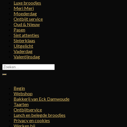
Luxe broodjes
Meri Meri
Moederdag
Ontbijt service
Oud & Nieuw
Pasen
Sint attenties
Sinterklaas
Uitgelicht
Vaderdag
Valentijnsdag
Zoeken
naar:
Begin
Webshop
Bakkerij van Eck Damwoude
Taarten
Ontbijtservice
Lunch en belegde broodjes
Privacy en cookies
Werken bij