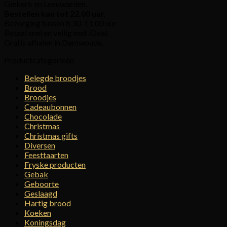
Giekerk en Leeuwarden.
Bestellen kan tot 22.00 uur.
Bezorging tussen 8.30-11.00 uur.
Betaal snel en veilig met iDeal.
Gratis afhalen in Damwoude.
Productcategorieën
Belegde broodjes
Brood
Broodjes
Cadeaubonnen
Chocolade
Christmas
Christmas gifts
Diversen
Feesttaarten
Fryske producten
Gebak
Geboorte
Geslaagd
Hartig brood
Koeken
Koningsdag