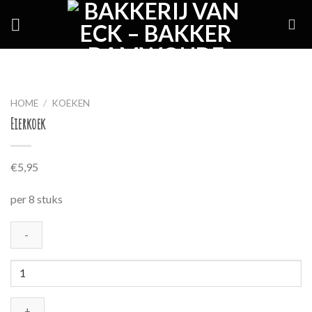
Skip
to
content
HOME
/
KOEKEN
Eierkoek
€
5,95
per 8 stuks
Eierkoek
aantal