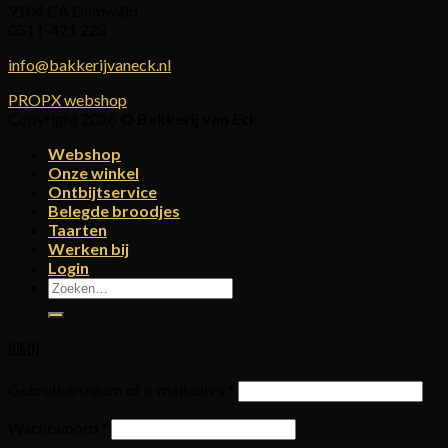
9104 CA Damwâld
0511-421 228
info@bakkerijvaneck.nl
PROPX webshop
Copyright 2026 ©
Bakkerij van Eck
Webshop
Onze winkel
Ontbijtservice
Belegde broodjes
Taarten
Werken bij
Login
Zoeken
naar:
Login
Gebruikersnaam of e-mailadres
*
Wachtwoord
*