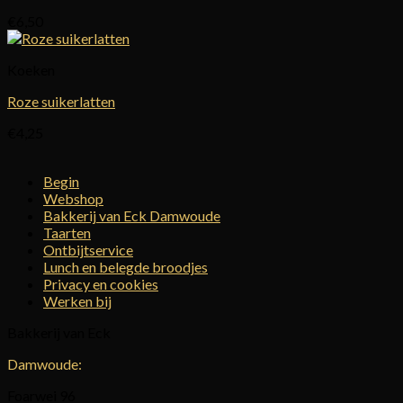
€
6,50
Koeken
Roze suikerlatten
€
4,25
Begin
Webshop
Bakkerij van Eck Damwoude
Taarten
Ontbijtservice
Lunch en belegde broodjes
Privacy en cookies
Werken bij
Bakkerij van Eck
Damwoude:
Foarwei 96