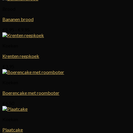
Brood
Bananen brood
Prijsklasse:
€
5,95
-
€
9,95
€5,95
tot
Koeken
€9,95
Krenten reepkoek
€
3,95
Koeken
Boerencake met roomboter
€
6,50
Koeken
Plaatcake