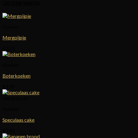
Gerelateerde producten
Koeken
Mergpijpje
€
3,25
Koeken
Boterkoeken
€
7,95
Uitverkocht
Koeken
Speculaas cake
€
3,95