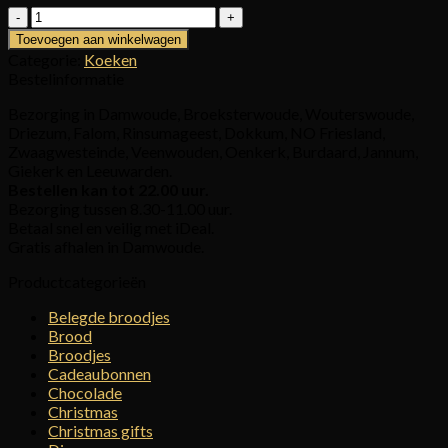
Sportkoeken
aantal
Toevoegen aan winkelwagen
Categorie:
Koeken
Bestelinformatie
Bezorging in Damwoude, Broeksterwoude, Wouterswoude,
Driezum, Falom, Rinsumageest, Dokkum, NO Friesland,
Zwaagwesteinde, Veenwouden, Oenkerk, Burdaard, Jannum,
Giekerk en Leeuwarden.
Bestellen kan tot 22.00 uur.
Bezorging tussen 8.30-11.00 uur.
Betaal snel en veilig met iDeal.
Gratis afhalen in Damwoude.
Productcategorieën
Belegde broodjes
Brood
Broodjes
Cadeaubonnen
Chocolade
Christmas
Christmas gifts