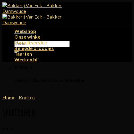
Skip
to
content
Webshop
Onze winkel
Ontbijtservice
Zoeken
Belegde broodjes
naar:
Taarten
Werken bij
Winkelwagen
Geen producten in de winkelwagen.
Home
/
Koeken
Sportkoeken
€
5,50