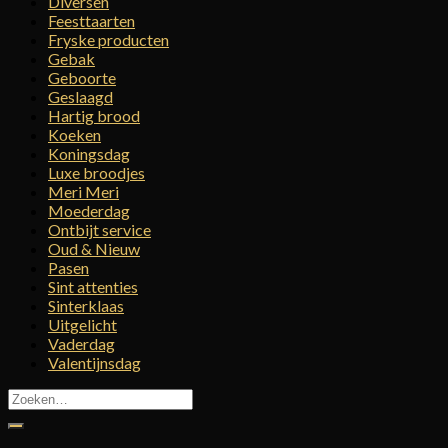
Diversen
Feesttaarten
Fryske producten
Gebak
Geboorte
Geslaagd
Hartig brood
Koeken
Koningsdag
Luxe broodjes
Meri Meri
Moederdag
Ontbijt service
Oud & Nieuw
Pasen
Sint attenties
Sinterklaas
Uitgelicht
Vaderdag
Valentijnsdag
Zoeken
naar: