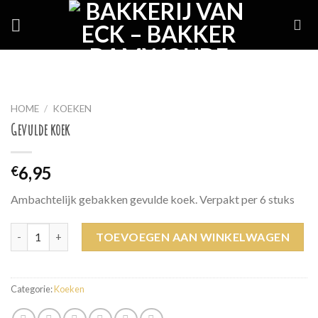
Skip
to
content
HOME
/
KOEKEN
Gevulde koek
6,95
€
Ambachtelijk gebakken gevulde koek. Verpakt per 6 stuks
Gevulde koek aantal
TOEVOEGEN AAN WINKELWAGEN
Categorie:
Koeken