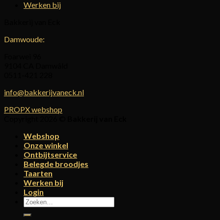
Werken bij
Bakkerij van Eck
Damwoude:
Foarwei 96
9104 CA Damwâld
0511-421 228
info@bakkerijvaneck.nl
PROPX webshop
Copyright 2026 ©
Bakkerij van Eck
Webshop
Onze winkel
Ontbijtservice
Belegde broodjes
Taarten
Werken bij
Login
Zoeken
naar: