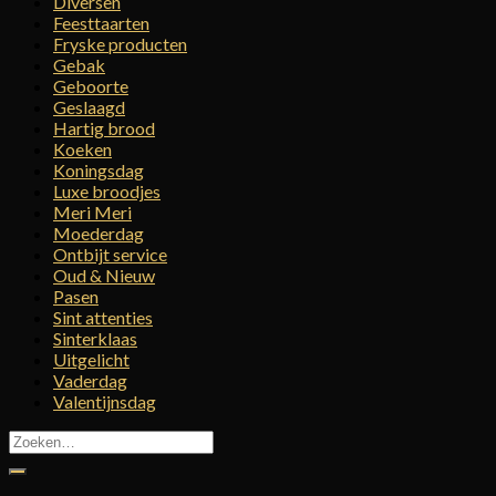
Diversen
Feesttaarten
Fryske producten
Gebak
Geboorte
Geslaagd
Hartig brood
Koeken
Koningsdag
Luxe broodjes
Meri Meri
Moederdag
Ontbijt service
Oud & Nieuw
Pasen
Sint attenties
Sinterklaas
Uitgelicht
Vaderdag
Valentijnsdag
Zoeken
naar: