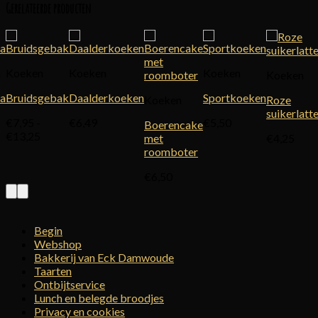
Gerelateerde producten
n
Koeken
Koeken
Koeken
Koeken
la
Bruidsgebak
Daalderkoeken
Sportkoeken
Koeken
Roze
suikerlatt
€
7,95
-
€
6,49
€
5,50
Boerencake
Prijsklasse:
€
13,25
met
€
4,25
€7,95
roomboter
tot
€13,25
€
6,50
Begin
Webshop
Bakkerij van Eck Damwoude
Taarten
Ontbijtservice
Lunch en belegde broodjes
Privacy en cookies