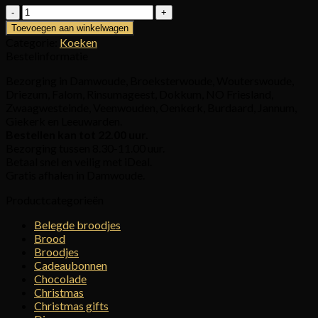
Theekransjes
aantal
Toevoegen aan winkelwagen
Categorie:
Koeken
Bestelinformatie
Bezorging in Damwoude, Broeksterwoude, Wouterswoude,
Driezum, Falom, Rinsumageest, Dokkum, NO Friesland,
Zwaagwesteinde, Veenwouden, Oenkerk, Burdaard, Jannum,
Giekerk en Leeuwarden.
Bestellen kan tot 22.00 uur.
Bezorging tussen 8.30-11.00 uur.
Betaal snel en veilig met iDeal.
Gratis afhalen in Damwoude.
Productcategorieën
Belegde broodjes
Brood
Broodjes
Cadeaubonnen
Chocolade
Christmas
Christmas gifts