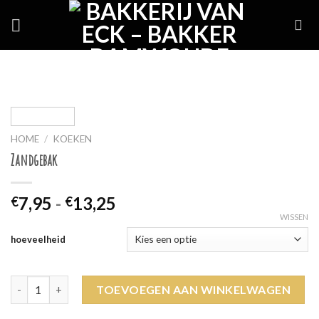
Skip
to
content
HOME
/
KOEKEN
Zandgebak
Prijsklasse:
7,95
-
13,25
€
€
€7,95
WISSEN
tot
hoeveelheid
€13,25
Zandgebak aantal
TOEVOEGEN AAN WINKELWAGEN