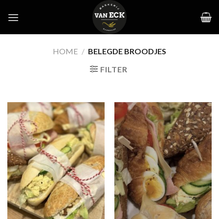
Skip
to
content
HOME
/
BELEGDE BROODJES
FILTER