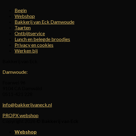
Begin
Webshop
Bakkerij van Eck Damwoude
Taarten
Ontbijtservice
Lunch en belegde broodjes
Privacy en cookies
Werken bij
Bakkerij van Eck
Damwoude:
Foarwei 96
9104 CA Damwâld
0511-421 228
info@bakkerijvaneck.nl
PROPX webshop
Copyright 2026 ©
Bakkerij van Eck
Webshop