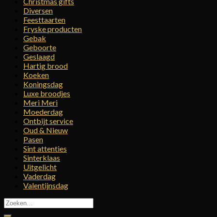
Christmas gifts
Diversen
Feesttaarten
Fryske producten
Gebak
Geboorte
Geslaagd
Hartig brood
Koeken
Koningsdag
Luxe broodjes
Meri Meri
Moederdag
Ontbijt service
Oud & Nieuw
Pasen
Sint attenties
Sinterklaas
Uitgelicht
Vaderdag
Valentijnsdag
Zoeken
naar: