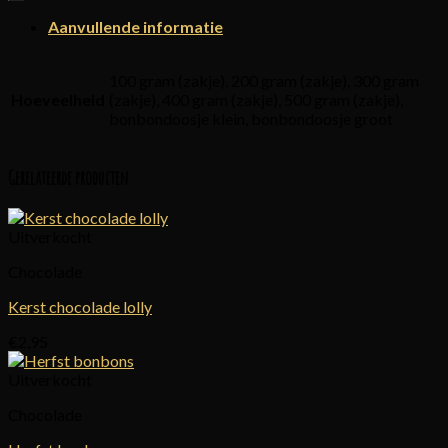
Aanvullende informatie
100 gram (zakje), 200 gram (zakje), 300 gram
Hoeveelheid
(zakje), 400 gram (zakje), 500 gram (zakje),
bonbondoosje klein, bonbondoosje groot
Gerelateerde producten
Uitverkocht
Chocolade
Kerst chocolade lolly
€
2,95
Uitverkocht
Chocolade