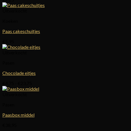
Uitverkocht
Koeken
Paas cakeschuitjes
€
5,95
Uitverkocht
Pasen
Chocolade eitjes
Prijsklasse:
€
4,75
-
€
23,75
€4,75
tot
Uitverkocht
€23,75
Pasen
Paasbox middel
€
38,95