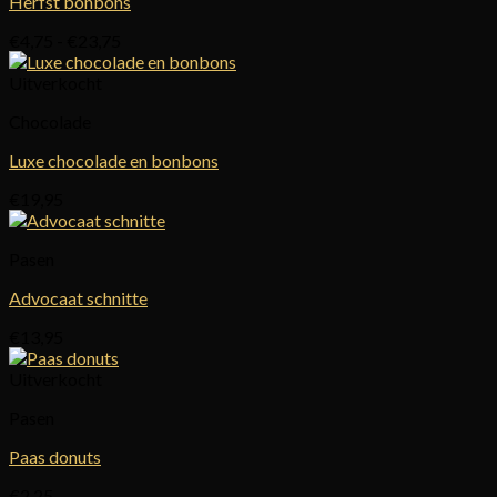
Herfst bonbons
Prijsklasse:
€
4,75
-
€
23,75
€4,75
tot
Uitverkocht
€23,75
Chocolade
Luxe chocolade en bonbons
€
19,95
Pasen
Advocaat schnitte
€
13,95
Uitverkocht
Pasen
Paas donuts
€
2,25