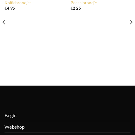
Koffiebroodjes
Pecan broodje
€
4,95
€
2,25
Begin
Webshop