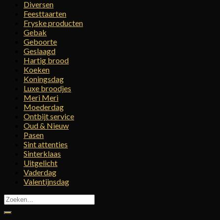
Diversen
Feesttaarten
Fryske producten
Gebak
Geboorte
Geslaagd
Hartig brood
Koeken
Koningsdag
Luxe broodjes
Meri Meri
Moederdag
Ontbijt service
Oud & Nieuw
Pasen
Sint attenties
Sinterklaas
Uitgelicht
Vaderdag
Valentijnsdag
Zoeken
naar: