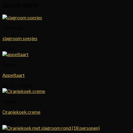
Gerelateerde producten
Christmas
slagroom soesjes
€
0,89
Gebak
Appeltaart
Prijsklasse:
€
3,10
-
€
34,95
€3,10
tot
Gebak
€34,95
Oranjekoek creme
€
2,10