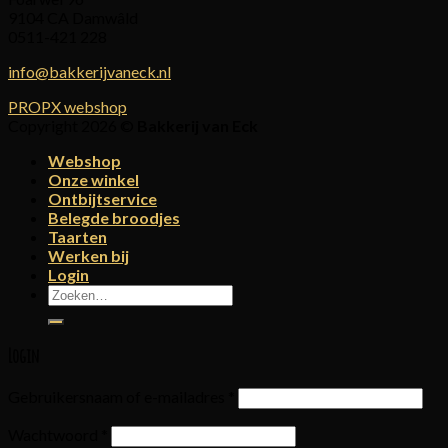
9104 CA Damwâld
0511-421 228
info@bakkerijvaneck.nl
PROPX webshop
Copyright 2026 ©
Bakkerij van Eck
Webshop
Onze winkel
Ontbijtservice
Belegde broodjes
Taarten
Werken bij
Login
Zoeken
naar:
Login
Gebruikersnaam of e-mailadres
*
Wachtwoord
*