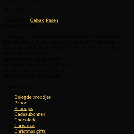
Uitverkocht
Categorieën:
Gebak
,
Pasen
Bestelinformatie
Bezorging in Damwoude, Broeksterwoude, Wouterswoude,
Driezum, Falom, Rinsumageest, Dokkum, NO Friesland,
Zwaagwesteinde, Veenwouden, Oenkerk, Burdaard, Jannum,
Giekerk en Leeuwarden.
Bestellen kan tot 22.00 uur.
Bezorging tussen 8.30-11.00 uur.
Betaal snel en veilig met iDeal.
Gratis afhalen in Damwoude.
Productcategorieën
Belegde broodjes
Brood
Broodjes
Cadeaubonnen
Chocolade
Christmas
Christmas gifts