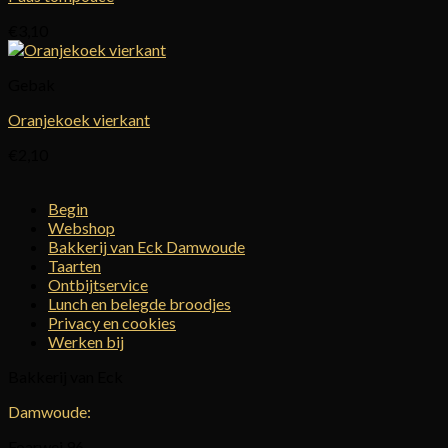
€
3,10
Gebak
Oranjekoek vierkant
€
2,10
Begin
Webshop
Bakkerij van Eck Damwoude
Taarten
Ontbijtservice
Lunch en belegde broodjes
Privacy en cookies
Werken bij
Bakkerij van Eck
Damwoude:
Foarwei 96