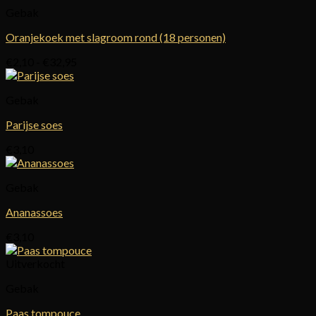
Gebak
Oranjekoek met slagroom rond (18 personen)
Prijsklasse:
€
2,10
-
€
32,95
€2,10
tot
Gebak
€32,95
Parijse soes
€
3,10
Gebak
Ananassoes
€
3,10
Uitverkocht
Gebak
Paas tompouce