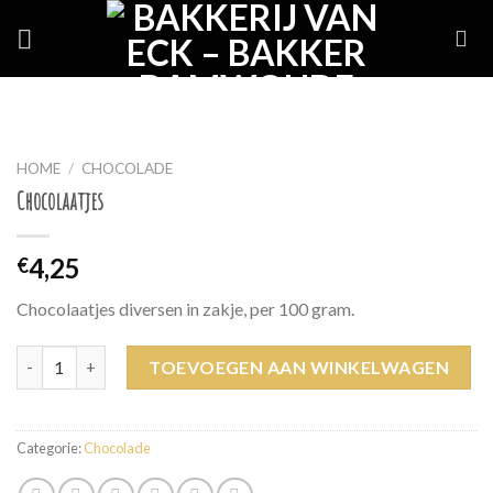
Skip
to
content
HOME
/
CHOCOLADE
Chocolaatjes
4,25
€
Chocolaatjes diversen in zakje, per 100 gram.
Chocolaatjes aantal
TOEVOEGEN AAN WINKELWAGEN
Categorie:
Chocolade