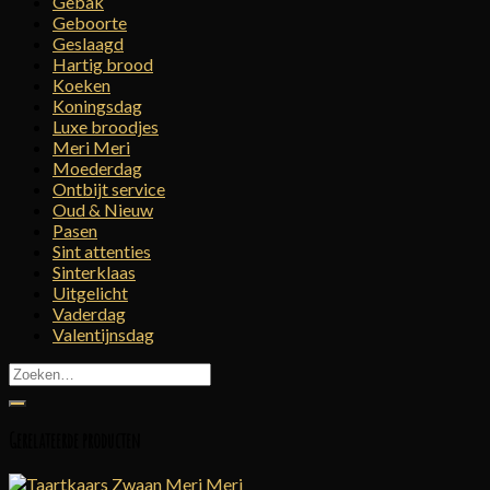
Gebak
Geboorte
Geslaagd
Hartig brood
Koeken
Koningsdag
Luxe broodjes
Meri Meri
Moederdag
Ontbijt service
Oud & Nieuw
Pasen
Sint attenties
Sinterklaas
Uitgelicht
Vaderdag
Valentijnsdag
Zoeken
naar:
Gerelateerde producten