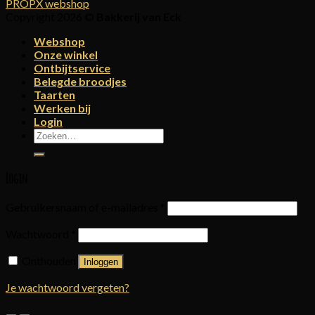
PROPX webshop
Copyright 2026 ©
Bakkerij van Eck
Webshop
Onze winkel
Ontbijtservice
Belegde broodjes
Taarten
Werken bij
Login
Zoeken
naar:
Login
Gebruikersnaam of e-mailadres
*
Wachtwoord
*
Onthouden
Inloggen
Je wachtwoord vergeten?