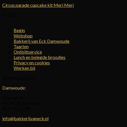
Circus parade cupcake kit Meri Meri
€
13,95
Begin
Webshop
Bakkerij van Eck Damwoude
Taarten
Ontbijtservice
Lunch en belegde broodjes
Privacy en cookies
Werken bij
Bakkerij van Eck
Damwoude:
Foarwei 96
9104 CA Damwâld
0511-421 228
info@bakkerijvaneck.nl