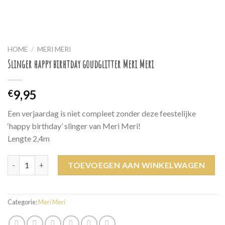
HOME
/
MERI MERI
Slinger happy birhtday goudglitter Meri Meri
9,95
€
Een verjaardag is niet compleet zonder deze feestelijke
‘happy birthday’ slinger van Meri Meri!
Lengte 2,4m
Slinger happy birhtday goudglitter Meri Meri aantal
TOEVOEGEN AAN WINKELWAGEN
Categorie:
Meri Meri