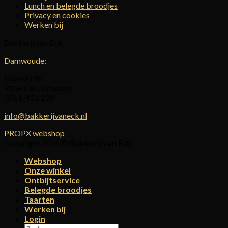
Lunch en belegde broodjes
Privacy en cookies
Werken bij
Bakkerij van Eck
Damwoude:
Foarwei 96
9104 CA Damwâld
0511-421 228
info@bakkerijvaneck.nl
PROPX webshop
Copyright 2026 ©
Bakkerij van Eck
Webshop
Onze winkel
Ontbijtservice
Belegde broodjes
Taarten
Werken bij
Login
Zoeken