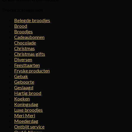
Productcategorieën
Belegde broodjes
Brood
Broodjes
Cadeaubonnen
Chocolade
Christmas
Christmas gifts
Diversen
Feesttaarten
Fryske producten
Gebak
Geboorte
Geslaagd
Hartig brood
Koeken
Koningsdag
Luxe broodjes
Meri Meri
Moederdag
Ontbijt service