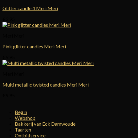
Glitter candle 4 Meri Meri
€
3,95
Meri Meri
Pink glitter candles Meri Meri
€
9,95
Meri Meri
Multi metallic twisted candles Meri Meri
€
9,95
Begin
Webshop
Bakkerij van Eck Damwoude
Taarten
Ontbijtservice