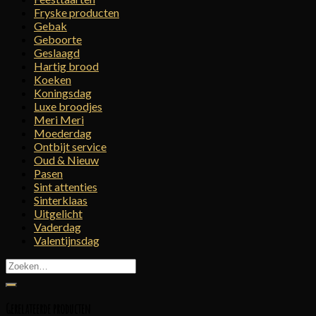
Fryske producten
Gebak
Geboorte
Geslaagd
Hartig brood
Koeken
Koningsdag
Luxe broodjes
Meri Meri
Moederdag
Ontbijt service
Oud & Nieuw
Pasen
Sint attenties
Sinterklaas
Uitgelicht
Vaderdag
Valentijnsdag
Zoeken
naar:
Gerelateerde producten