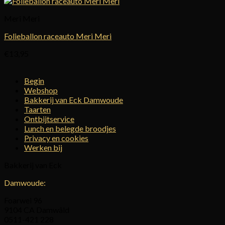
Meri Meri
Folieballon raceauto Meri Meri
€
13,95
Begin
Webshop
Bakkerij van Eck Damwoude
Taarten
Ontbijtservice
Lunch en belegde broodjes
Privacy en cookies
Werken bij
Bakkerij van Eck
Damwoude:
Foarwei 96
9104 CA Damwâld
0511-421 228