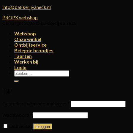
info@bakkerijvaneck.nl
PROPX webshop
Copyright 2026 ©
Bakkerij van Eck
Webshop
Onze winkel
Ontbijtservice
Belegde broodjes
Taarten
Werken bij
Login
Zoeken
naar:
Login
Gebruikersnaam of e-mailadres
*
Wachtwoord
*
Onthouden
Inloggen