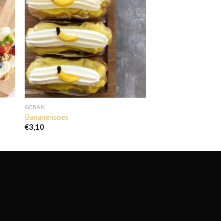
GEBAK
Bananensoes
€
3,10