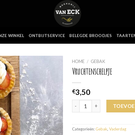
NZE WINKEL
ONTBIJTSERVICE
BELEGDE BROODJES
TAARTE
HOME
/
GEBAK
Vruchtenschelpje
3,50
€
Vruchtenschelpje aantal
TOEVOE
Categorieën:
Gebak
,
Vaderdag