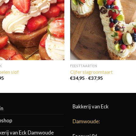
K
FEESTTAARTEN
eien slof
Cijfer slagroomtaart
Prijsklasse:
95
€
34,95
-
€
37,95
€34,95
tot
€37,95
Bakkerij van Eck
in
shop
Damwoude:
kerij van Eck Damwoude