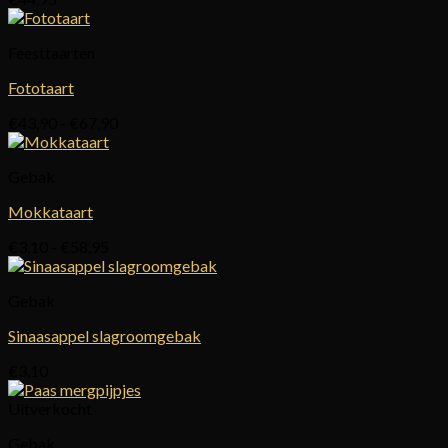
Feesttaarten
Fototaart
Prijsklasse:
€
43,90
-
€
67,90
€43,90
tot
Gebak
€67,90
Mokkataart
Prijsklasse:
€
3,10
-
€
58,95
€3,10
tot
Gebak
€58,95
Sinaasappel slagroomgebak
€
3,10
Uitverkocht
Gebak