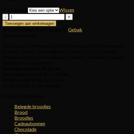
Wissen
hoeveelheid
Slagroomtaart
aantal
Toevoegen aan winkelwagen
Artikelnummer:
N/B
Categorie:
Gebak
Bestelinformatie
Bezorging in Damwoude, Broeksterwoude, Wouterswoude,
Driezum, Falom, Rinsumageest, Dokkum, NO Friesland,
Zwaagwesteinde, Veenwouden, Oenkerk, Burdaard, Jannum,
Giekerk en Leeuwarden.
Bestellen kan tot 22.00 uur.
Bezorging tussen 8.30-11.00 uur.
Betaal snel en veilig met iDeal.
Gratis afhalen in Damwoude.
Productcategorieën
Belegde broodjes
Brood
Broodjes
Cadeaubonnen
Chocolade