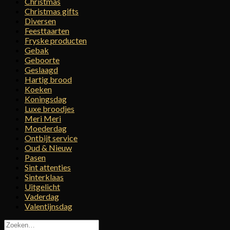
Christmas
Christmas gifts
Diversen
Feesttaarten
Fryske producten
Gebak
Geboorte
Geslaagd
Hartig brood
Koeken
Koningsdag
Luxe broodjes
Meri Meri
Moederdag
Ontbijt service
Oud & Nieuw
Pasen
Sint attenties
Sinterklaas
Uitgelicht
Vaderdag
Valentijnsdag
Zoeken