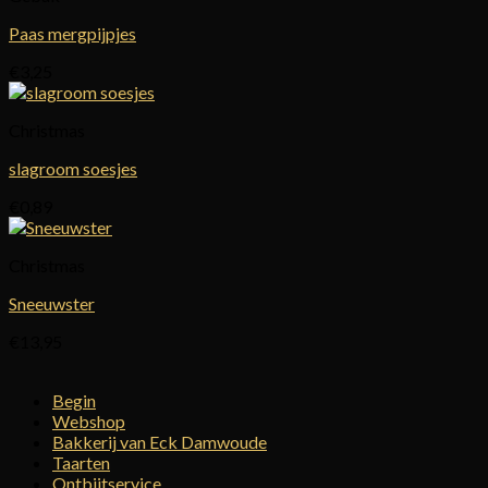
Paas mergpijpjes
€
3,25
Christmas
slagroom soesjes
€
0,89
Christmas
Sneeuwster
€
13,95
Begin
Webshop
Bakkerij van Eck Damwoude
Taarten
Ontbijtservice