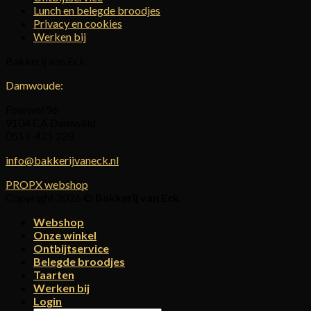
Lunch en belegde broodjes
Privacy en cookies
Werken bij
Bakkerij van Eck
Damwoude:
Foarwei 96
9104 CA Damwâld
0511-421 228
info@bakkerijvaneck.nl
PROPX webshop
Copyright 2026 ©
Bakkerij van Eck
Webshop
Onze winkel
Ontbijtservice
Belegde broodjes
Taarten
Werken bij
Login