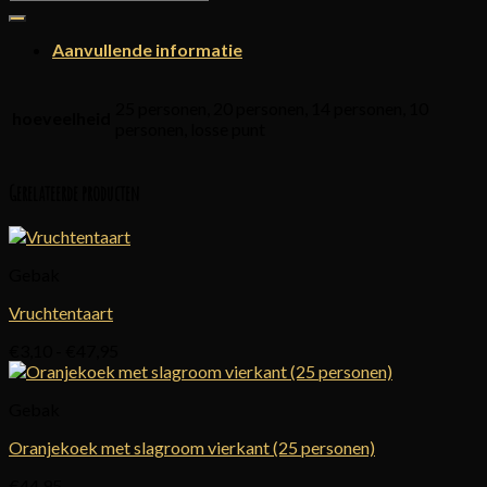
naar:
Aanvullende informatie
25 personen, 20 personen, 14 personen, 10
hoeveelheid
personen, losse punt
Gerelateerde producten
Gebak
Vruchtentaart
Prijsklasse:
€
3,10
-
€
47,95
€3,10
tot
Gebak
€47,95
Oranjekoek met slagroom vierkant (25 personen)
€
44,95