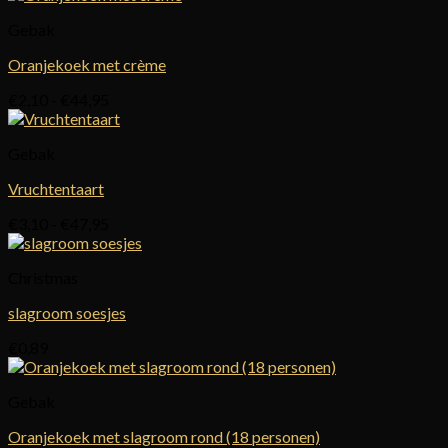
Gebak
Oranjekoek met crème
Prijsklasse:
€
2,10
-
€
44,95
€2,10
tot
Gebak
€44,95
Vruchtentaart
Prijsklasse:
€
3,10
-
€
47,95
€3,10
tot
Christmas
€47,95
slagroom soesjes
€
0,89
Gebak
Oranjekoek met slagroom rond (18 personen)