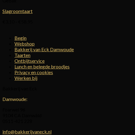
Gebak
€34,95
Slagroomtaart
Prijsklasse:
€
3,10
-
€
58,95
€3,10
tot
Begin
€58,95
Webshop
Bakkerij van Eck Damwoude
Taarten
Ontbijtservice
Lunch en belegde broodjes
Privacy en cookies
Werken bij
Bakkerij van Eck
Damwoude:
Foarwei 96
9104 CA Damwâld
0511-421 228
info@bakkerijvaneck.nl