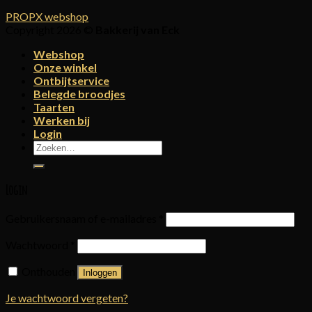
PROPX webshop
Copyright 2026 ©
Bakkerij van Eck
Webshop
Onze winkel
Ontbijtservice
Belegde broodjes
Taarten
Werken bij
Login
Zoeken
naar:
Login
Gebruikersnaam of e-mailadres
*
Wachtwoord
*
Onthouden
Inloggen
Je wachtwoord vergeten?