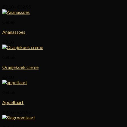
Prijsklasse:
€
2,10
-
€
32,95
€2,10
tot
Gebak
€32,95
Ananassoes
€
3,10
Gebak
Oranjekoek creme
€
2,10
Gebak
Appeltaart
Prijsklasse:
€
3,10
-
€
34,95
€3,10
tot