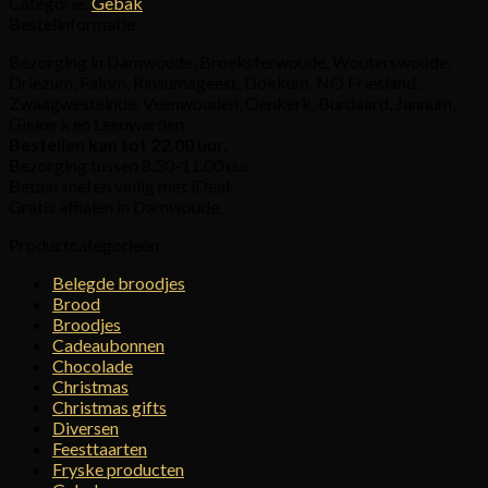
Categorie:
Gebak
Bestelinformatie
Bezorging in Damwoude, Broeksterwoude, Wouterswoude,
Driezum, Falom, Rinsumageest, Dokkum, NO Friesland,
Zwaagwesteinde, Veenwouden, Oenkerk, Burdaard, Jannum,
Giekerk en Leeuwarden.
Bestellen kan tot 22.00 uur.
Bezorging tussen 8.30-11.00 uur.
Betaal snel en veilig met iDeal.
Gratis afhalen in Damwoude.
Productcategorieën
Belegde broodjes
Brood
Broodjes
Cadeaubonnen
Chocolade
Christmas
Christmas gifts
Diversen
Feesttaarten
Fryske producten