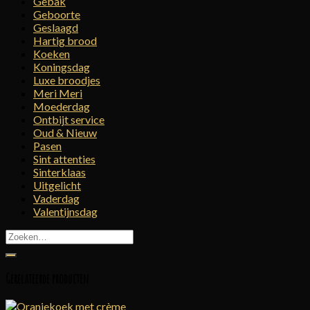
Gebak
Geboorte
Geslaagd
Hartig brood
Koeken
Koningsdag
Luxe broodjes
Meri Meri
Moederdag
Ontbijt service
Oud & Nieuw
Pasen
Sint attenties
Sinterklaas
Uitgelicht
Vaderdag
Valentijnsdag
Zoeken
naar:
Gerelateerde producten