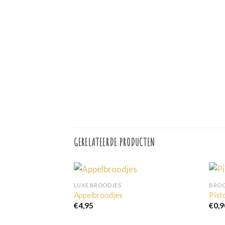
GERELATEERDE PRODUCTEN
LUXE BROODJES
BROO
Appelbroodjes
Pist
€
4,95
€
0,9