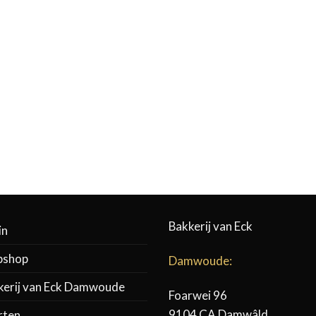
€0,95
Bakkerij van Eck
in
shop
Damwoude:
kerij van Eck Damwoude
Foarwei 96
9104 CA Damwâld
rten