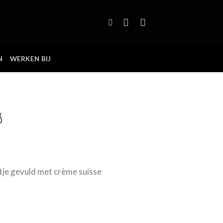
N
WERKEN BIJ
s
tje gevuld met crème suisse