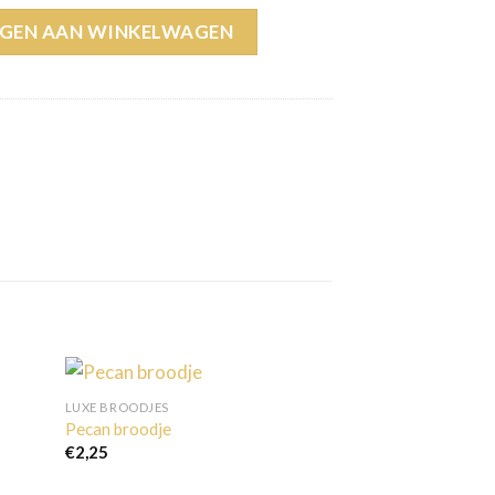
tal
GEN AAN WINKELWAGEN
LUXE BROODJES
Pecan broodje
€
2,25