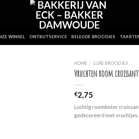
NZE WINKEL
ONTBIJTSERVICE
BELEGDE BROODJES
TAARTE
HOME
/
LUXE BROODJES
Vruchten room croissant
2,75
€
Luchtig roomboter croissan
gedecoreerd met vruchtjes.