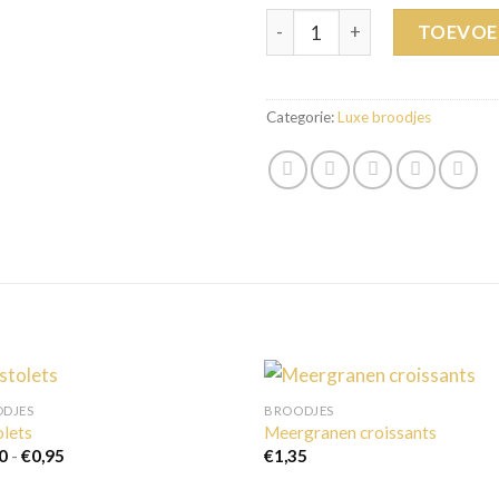
Vruchten room croissants aan
TOEVOE
Categorie:
Luxe broodjes
DJES
BROODJES
olets
Meergranen croissants
Prijsklasse:
0
-
€
0,95
€
1,35
€0,90
tot