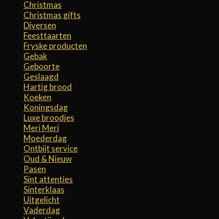
Christmas
Christmas gifts
Diversen
Feesttaarten
Fryske producten
Gebak
Geboorte
Geslaagd
Hartig brood
Koeken
Koningsdag
Luxe broodjes
Meri Meri
Moederdag
Ontbijt service
Oud & Nieuw
Pasen
Sint attenties
Sinterklaas
Uitgelicht
Vaderdag