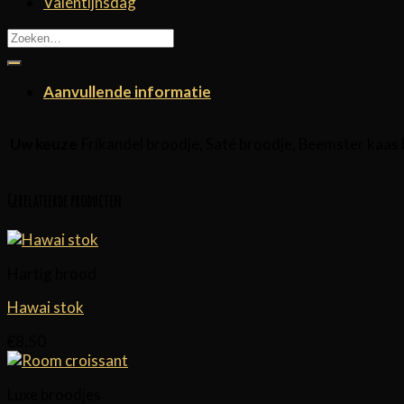
Valentijnsdag
Zoeken
naar:
Aanvullende informatie
Frikandel broodje, Saté broodje, Beemster kaas 
Uw keuze
Gerelateerde producten
Hartig brood
Hawai stok
€
8,50
Luxe broodjes