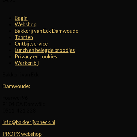
Begin
Webshop
Bakkerij van Eck Damwoude
Taarten
Ontbijtservice
Lunch en belegde broodjes
Privacy en cookies
Werken bij
Bakkerij van Eck
Damwoude:
Foarwei 96
9104 CA Damwâld
0511-421 228
info@bakkerijvaneck.nl
PROPX webshop