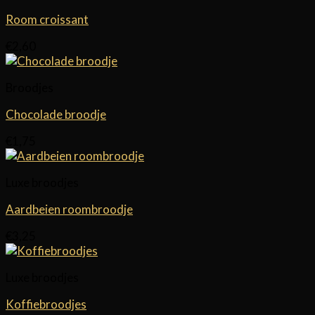
Room croissant
€
2,60
Broodjes
Chocolade broodje
€
1,75
Luxe broodjes
Aardbeien roombroodje
€
3,25
Luxe broodjes
Koffiebroodjes