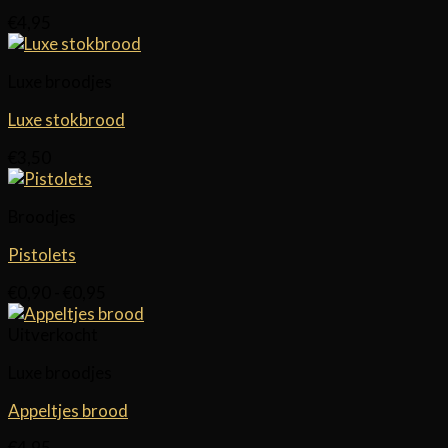
€
4,95
Luxe broodjes
Luxe stokbrood
€
3,50
Broodjes
Pistolets
Prijsklasse:
€
0,90
-
€
0,95
€0,90
tot
Uitverkocht
€0,95
Luxe broodjes
Appeltjes brood
€
4,95