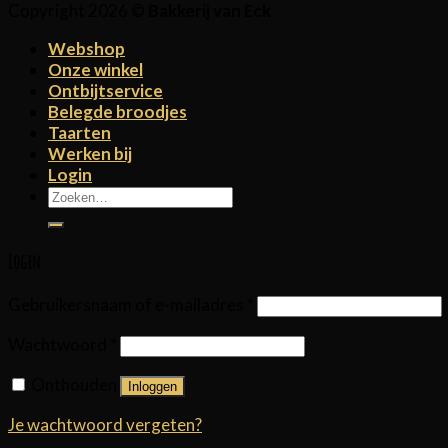
Copyright 2026 ©
Bakkerij van Eck
Webshop
Onze winkel
Ontbijtservice
Belegde broodjes
Taarten
Werken bij
Login
Zoeken
naar:
Login
Gebruikersnaam of e-mailadres
*
Wachtwoord
*
Onthouden
Inloggen
Je wachtwoord vergeten?