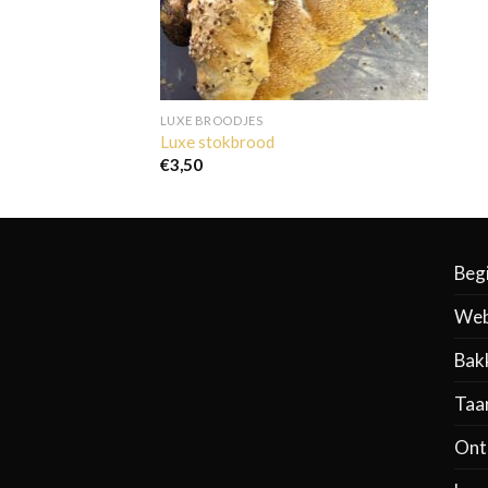
LUXE BROODJES
Luxe stokbrood
€
3,50
Beg
Web
Bak
Taa
Ontb