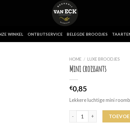
NZE WINKEL
ONTBIJTSERVICE
BELEGDE BROODJES
TAARTE
HOME
/
LUXE BROODJES
Mini croissants
0,85
€
Lekkere luchtige mini roomb
Mini croissants aantal
TOEVOE