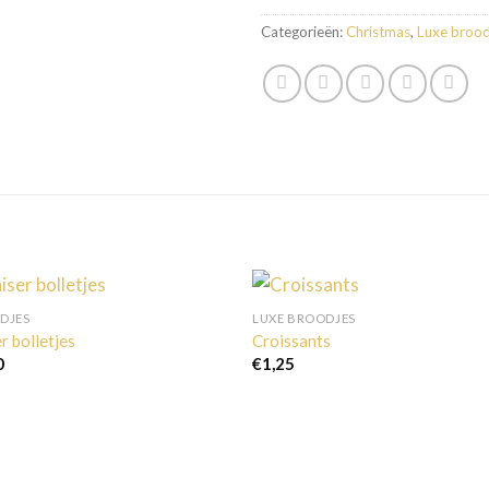
Categorieën:
Christmas
,
Luxe brood
DJES
LUXE BROODJES
r bolletjes
Croissants
0
€
1,25