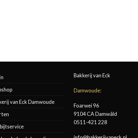
Bakkerij van Eck
in
shop
Damwoude:
kerij van Eck Damwoude
Foarwei 96
9104 CA Damwâld
rten
0511-421 228
ijtservice
info@bakkerijvaneck.nl