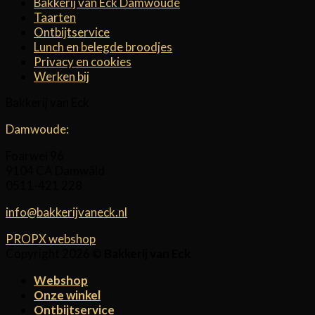
Bakkerij van Eck Damwoude
Taarten
Ontbijtservice
Lunch en belegde broodjes
Privacy en cookies
Werken bij
Bakkerij van Eck
Damwoude:
Foarwei 96
9104 CA Damwâld
0511-421 228
info@bakkerijvaneck.nl
PROPX webshop
Copyright 2026 ©
Bakkerij van Eck
Webshop
Onze winkel
Ontbijtservice