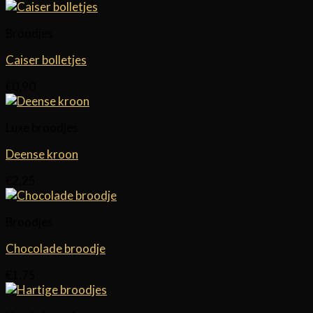
Broodjes
Caiser bolletjes
€
0,90
Luxe broodjes
Deense kroon
€
2,25
Broodjes
Chocolade broodje
€
1,75