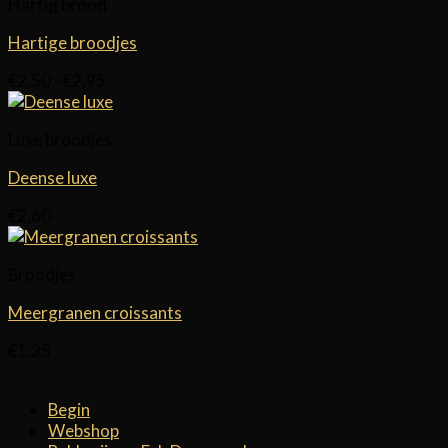
Hartig brood
Hartige broodjes
Prijsklasse:
€
2,50
-
€
2,95
€2,50
tot
Luxe broodjes
€2,95
Deense luxe
€
2,60
Broodjes
Meergranen croissants
€
1,35
Begin
Webshop