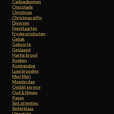
Cadeaubonnen
Chocolade
Christmas
Christmas gifts
Diversen
Feesttaarten
Fryske producten
Gebak
Geboorte
Geslaagd
Hartig brood
Koeken
Koningsdag
Luxe broodjes
Meri Meri
Moederdag
Ontbijt service
Oud & Nieuw
Pasen
Sint attenties
Sinterklaas
Uitgelicht