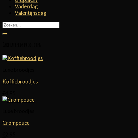
Vaderdag
Valentijnsdag
Zoeken
naar:
Gerelateerde producten
Luxe broodjes
Koffiebroodjes
€
4,95
Luxe broodjes
Crompouce
€
2,95