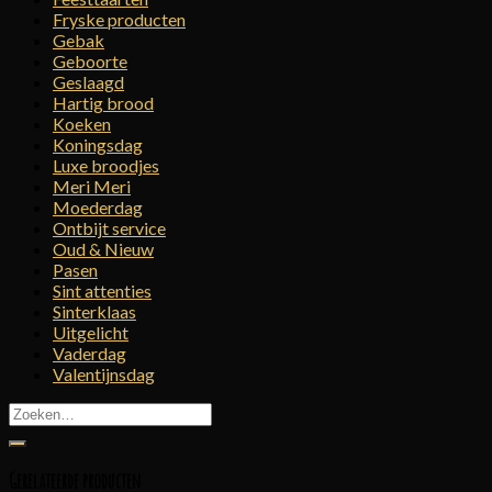
Fryske producten
Gebak
Geboorte
Geslaagd
Hartig brood
Koeken
Koningsdag
Luxe broodjes
Meri Meri
Moederdag
Ontbijt service
Oud & Nieuw
Pasen
Sint attenties
Sinterklaas
Uitgelicht
Vaderdag
Valentijnsdag
Zoeken
naar:
Gerelateerde producten