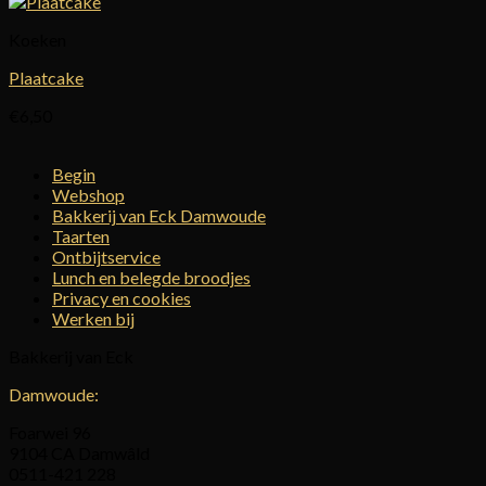
Koeken
Plaatcake
€
6,50
Begin
Webshop
Bakkerij van Eck Damwoude
Taarten
Ontbijtservice
Lunch en belegde broodjes
Privacy en cookies
Werken bij
Bakkerij van Eck
Damwoude:
Foarwei 96
9104 CA Damwâld
0511-421 228