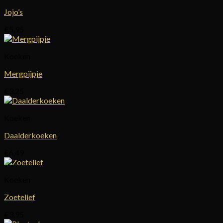
Jojo’s
€
5,95
Koeken
Mergpijpje
€
3,25
Koeken
Daalderkoeken
€
6,49
Koeken
Zoetelief
€
3,95