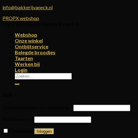
info@bakkerijvaneck.nl
PROPX webshop
Copyright 2026 ©
Bakkerij van Eck
Webshop
Onze winkel
Ontbijtservice
Belegde broodjes
Taarten
Werken bij
Login
Zoeken
naar:
Login
Gebruikersnaam of e-mailadres
*
Wachtwoord
*
Onthouden
Inloggen