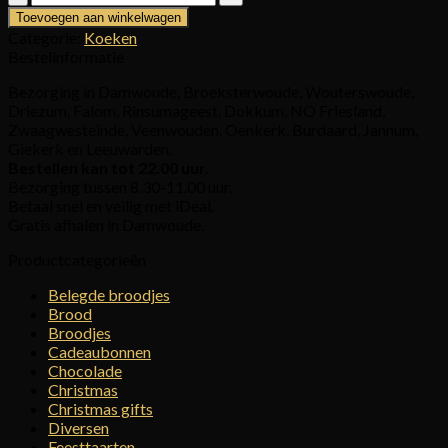
aantal
Toevoegen aan winkelwagen
Categorie:
Koeken
Bestelinformatie
Bezorging in Damwoude, Broeksterwoude, Wouterswoude,
Driezum, Falom, Rinsumageest, Dokkum, NO Friesland,
Zwaagwesteinde, Veenwouden, Oenkerk, Burdaard, Jannum,
Giekerk en Leeuwarden.
Bestellen kan tot 22.00 uur.
Bezorging tussen 8.30-11.00 uur.
Betaal snel en veilig met iDeal.
Gratis afhalen in Damwoude.
Productcategorieën
Belegde broodjes
Brood
Broodjes
Cadeaubonnen
Chocolade
Christmas
Christmas gifts
Diversen
Feesttaarten