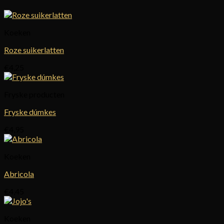
Koeken
Roze suikerlatten
€
4,25
Fryske producten
Fryske dúmkes
€
4,95
Koeken
Abricola
€
4,45
Koeken