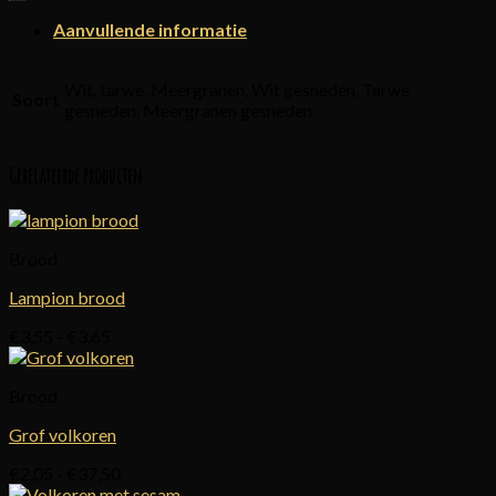
Aanvullende informatie
Wit, tarwe, Meergranen, Wit gesneden, Tarwe
Soort
gesneden, Meergranen gesneden
Gerelateerde producten
Brood
Lampion brood
Prijsklasse:
€
3,55
-
€
3,65
€3,55
tot
Brood
€3,65
Grof volkoren
Prijsklasse:
€
2,05
-
€
37,50
€2,05