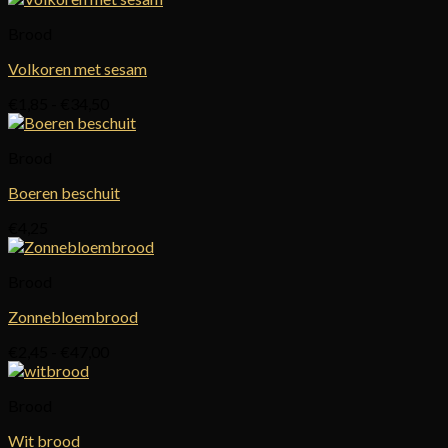
tot
Brood
€37,50
Volkoren met sesam
Prijsklasse:
€
1,85
-
€
34,50
€1,85
tot
Brood
€34,50
Boeren beschuit
€
4,25
Brood
Zonnebloembrood
Prijsklasse:
€
2,45
-
€
47,00
€2,45
tot
Brood
€47,00
Wit brood