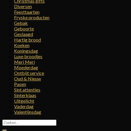
Christmas gifts
Diversen
Feesttaarten
Fryske producten
Gebak
Geboorte
Geslaagd
Hartig brood
Koeken
Koningsdag
Luxe broodjes
Meri Meri
Moederdag
Ontbijt service
Oud & Nieuw
Pasen
Sint attenties
Sinterklaas
Uitgelicht
Vaderdag
Valentijnsdag
Zoeken
naar: