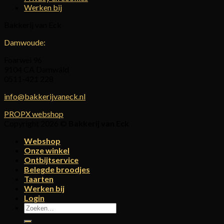
Werken bij
Bakkerij van Eck
Damwoude:
Foarwei 96
9104 CA Damwâld
0511-421 228
info@bakkerijvaneck.nl
PROPX webshop
Copyright 2026 ©
Bakkerij van Eck
Webshop
Onze winkel
Ontbijtservice
Belegde broodjes
Taarten
Werken bij
Login
Zoeken
naar: