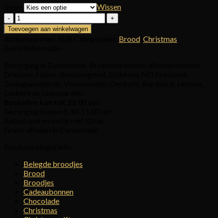
Wissen
Soort
Stokbrood
aantal
Toevoegen aan winkelwagen
Artikelnummer:
N/B
Categorieën:
Brood
,
Christmas
Bestelinformatie
Bezorging in Damwoude, Broeksterwoude, Wouterswoude,
Driezum, Falom, Rinsumageest, Dokkum, NO Friesland,
Zwaagwesteinde, Veenwouden, Oenkerk, Burdaard, Jannum,
Giekerk en Leeuwarden.
Bestellen kan tot 22.00 uur.
Bezorging tussen 8.30-11.00 uur.
Betaal snel en veilig met iDeal.
Gratis afhalen in Damwoude.
Productcategorieën
Belegde broodjes
Brood
Broodjes
Cadeaubonnen
Chocolade
Christmas