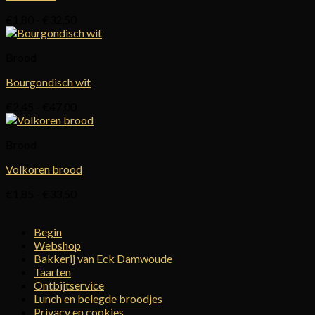
Prijsklasse:
€
1,80
-
€
32,50
€1,80
tot
Brood
€32,50
Bourgondisch wit
Prijsklasse:
€
2,45
-
€
47,00
€2,45
tot
Brood
€47,00
Volkoren brood
Prijsklasse:
€
1,85
-
€
33,50
€1,85
tot
Begin
€33,50
Webshop
Bakkerij van Eck Damwoude
Taarten
Ontbijtservice
Lunch en belegde broodjes
Privacy en cookies