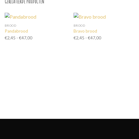
GERELATEERDE PRODUCTEN
BROOD
BROOD
Pandabrood
Bravo brood
Prijsklasse:
Prijsklasse:
€
2,45
-
€
47,00
€
2,45
-
€
47,00
€2,45
€2,45
tot
tot
€47,00
€47,00