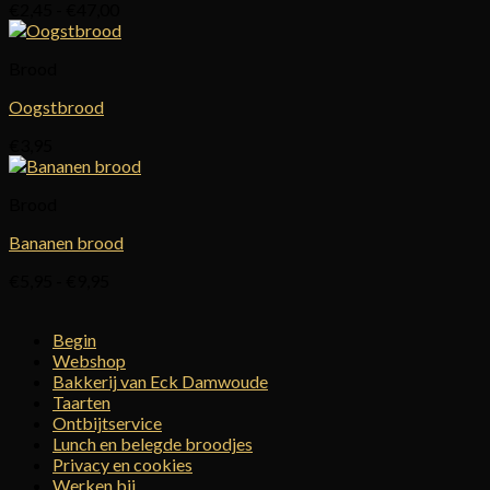
Prijsklasse:
€
2,45
-
€
47,00
€2,45
tot
Brood
€47,00
Oogstbrood
€
3,95
Brood
Bananen brood
Prijsklasse:
€
5,95
-
€
9,95
€5,95
tot
Begin
€9,95
Webshop
Bakkerij van Eck Damwoude
Taarten
Ontbijtservice
Lunch en belegde broodjes
Privacy en cookies
Werken bij