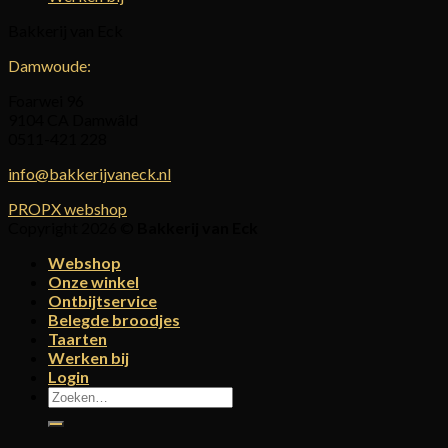
Bakkerij van Eck
Damwoude:
Foarwei 96
9104 CA Damwâld
0511-421 228
info@bakkerijvaneck.nl
PROPX webshop
Copyright 2026 ©
Bakkerij van Eck
Webshop
Onze winkel
Ontbijtservice
Belegde broodjes
Taarten
Werken bij
Login
Zoeken
naar: