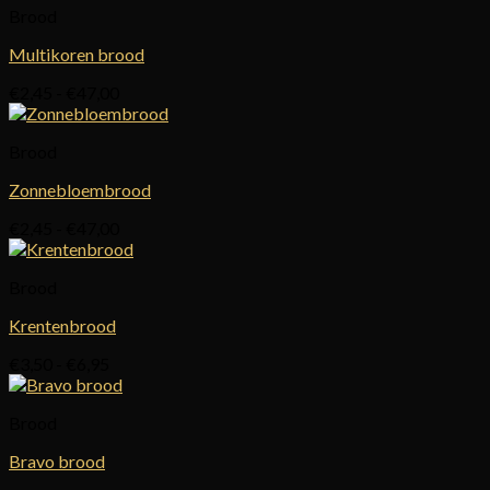
Brood
€32,50
Multikoren brood
Prijsklasse:
€
2,45
-
€
47,00
€2,45
tot
Brood
€47,00
Zonnebloembrood
Prijsklasse:
€
2,45
-
€
47,00
€2,45
tot
Brood
€47,00
Krentenbrood
Prijsklasse:
€
3,50
-
€
6,95
€3,50
tot
Brood
€6,95
Bravo brood