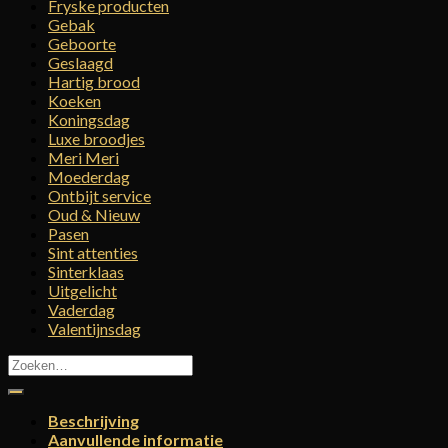
Fryske producten
Gebak
Geboorte
Geslaagd
Hartig brood
Koeken
Koningsdag
Luxe broodjes
Meri Meri
Moederdag
Ontbijt service
Oud & Nieuw
Pasen
Sint attenties
Sinterklaas
Uitgelicht
Vaderdag
Valentijnsdag
Zoeken
naar:
Beschrijving
Aanvullende informatie