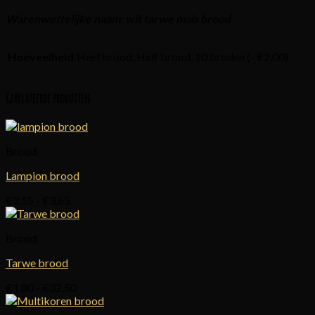
Warenwettelijke naam: wit tarwe mais brood
Hoeveelheid
Heel brood, Half brood, 10 broden (- €2,00)
Gerelateerde producten
Brood
Lampion brood
Prijsklasse:
€
3,55
-
€
3,65
€3,55
tot
Brood
€3,65
Tarwe brood
Prijsklasse:
€
1,80
-
€
32,50
€1,80
tot