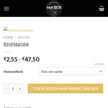
Skip
to
content
HOME
/
BROOD
Koolhydraatarm
Prijsklasse:
2,55
-
47,50
€
€
€2,55
WISSEN
tot
Hoeveelheid
€47,50
Koolhydraatarm aantal
TOEVOEGEN AAN WINKELWAGEN