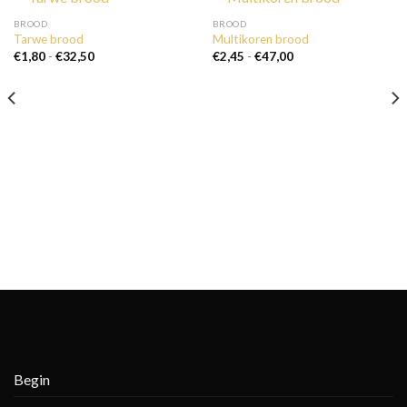
BROOD
BROOD
Tarwe brood
Multikoren brood
Prijsklasse:
Prijsklasse:
€
1,80
-
€
32,50
€
2,45
-
€
47,00
€1,80
€2,45
tot
tot
€32,50
€47,00
Begin