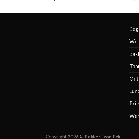
,10
4,95
Beg
Web
Bak
Taa
Ontb
Lun
Priv
Wer
Copyright 2026 ©
Bakkerij van Eck