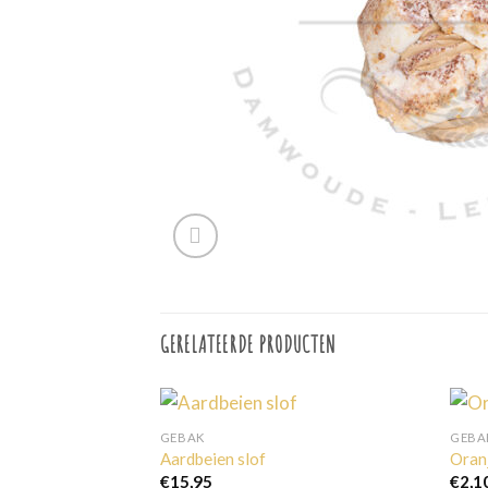
GERELATEERDE PRODUCTEN
GEBAK
GEBA
Aardbeien slof
Oran
jsklasse:
€
15,95
€
2,1