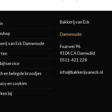
€3,10
tot
€34,95
Bakkerij van Eck
in
shop
Damwoude:
kerij van Eck Damwoude
Foarwei 96
9104 CA Damwâld
rten
0511-421 228
ijtservice
info@bakkerijvaneck.nl
ch en belegde broodjes
acy en cookies
ken bij