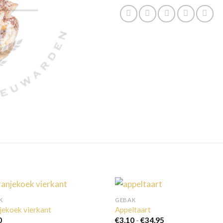
K
GEBAK
jekoek vierkant
Appeltaart
Prijsklasse:
0
€
3,10
-
€
34,95