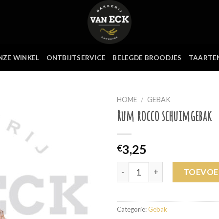
NZE WINKEL
ONTBIJTSERVICE
BELEGDE BROODJES
TAARTE
HOME
/
GEBAK
Rum rocco schuimgebak
3,25
€
Rum rocco schuimgebak aant
TOEVOE
Categorie:
Gebak