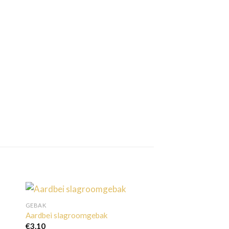
GEBAK
Aardbei slagroomgebak
€
3,10