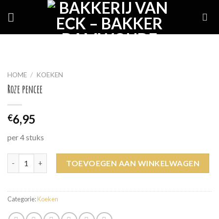
Skip
to
content
HOME
/
KOEKEN
Roze pencee
6,95
€
per 4 stuks
Roze pencee aantal
TOEVOEGEN AAN WINKELWAGEN
Categorie:
Koeken