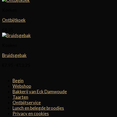
Koeken
Ontbijtkoek
€
4,35
Koeken
Bruidsgebak
Prijsklasse:
€
7,95
-
€
13,25
€7,95
tot
Begin
€13,25
Webshop
Bakkerij van Eck Damwoude
Taarten
Ontbijtservice
Lunch en belegde broodjes
Privacy en cookies