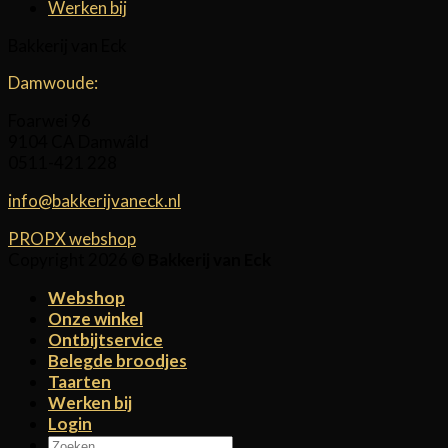
Werken bij
Bakkerij van Eck
Damwoude:
Foarwei 96
9104 CA Damwâld
0511-421 228
info@bakkerijvaneck.nl
PROPX webshop
Copyright 2026 ©
Bakkerij van Eck
Webshop
Onze winkel
Ontbijtservice
Belegde broodjes
Taarten
Werken bij
Login
Zoeken