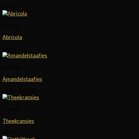
€
5,95
Koeken
Abricola
€
4,45
Koeken
Amandelstaafjes
Prijsklasse:
€
7,95
-
€
13,25
€7,95
tot
Koeken
€13,25
Theekransjes
€
6,49