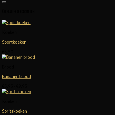
Gerelateerde producten
Koeken
Sportkoeken
€
5,50
Brood
Bananen brood
Prijsklasse:
€
5,95
-
€
9,95
€5,95
tot
Koeken
€9,95
Spritskoeken