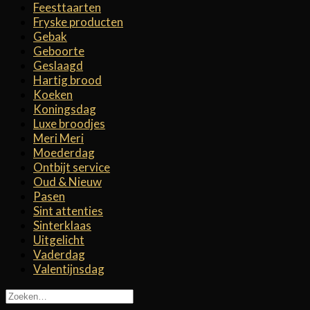
Feesttaarten
Fryske producten
Gebak
Geboorte
Geslaagd
Hartig brood
Koeken
Koningsdag
Luxe broodjes
Meri Meri
Moederdag
Ontbijt service
Oud & Nieuw
Pasen
Sint attenties
Sinterklaas
Uitgelicht
Vaderdag
Valentijnsdag
Zoeken
naar: