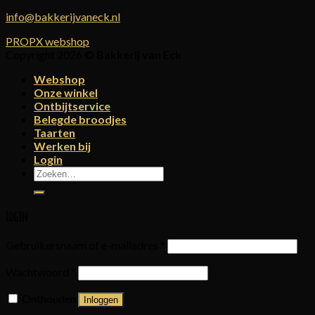
info@bakkerijvaneck.nl
PROPX webshop
Copyright 2026 ©
Bakkerij van Eck
Webshop
Onze winkel
Ontbijtservice
Belegde broodjes
Taarten
Werken bij
Login
Zoeken
naar:
Login
Gebruikersnaam of e-mailadres
*
Wachtwoord
*
Onthouden
Inloggen