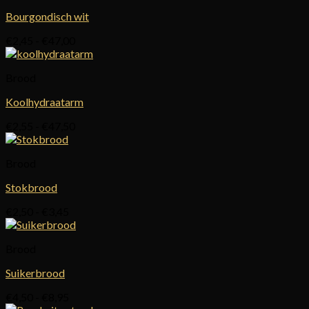
Bourgondisch wit
Prijsklasse:
€
2,45
-
€
47,00
€2,45
tot
Brood
€47,00
Koolhydraatarm
Prijsklasse:
€
2,55
-
€
47,50
€2,55
tot
Brood
€47,50
Stokbrood
Prijsklasse:
€
2,50
-
€
3,45
€2,50
tot
Brood
€3,45
Suikerbrood
Prijsklasse:
€
4,50
-
€
8,95