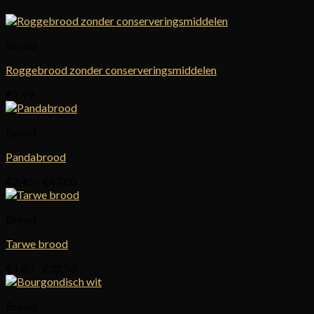
Brood
Roggebrood zonder conserveringsmiddelen
€
2,99
Brood
Pandabrood
Prijsklasse:
€
2,45
-
€
47,00
€2,45
tot
Brood
€47,00
Tarwe brood
Prijsklasse:
€
1,80
-
€
32,50
€1,80
tot
Brood
€32,50