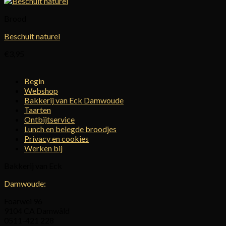
€4,50
tot
Brood
€8,95
Beschuit naturel
€
3,95
Begin
Webshop
Bakkerij van Eck Damwoude
Taarten
Ontbijtservice
Lunch en belegde broodjes
Privacy en cookies
Werken bij
Bakkerij van Eck
Damwoude:
Foarwei 96
9104 CA Damwâld
0511-421 228