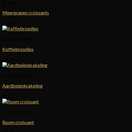
Broodjes
Meergranen croissants
€
1,35
Luxe broodjes
Koffiebroodjes
€
4,95
Luxe broodjes
Aardbeienkrakeling
€
2,75
Luxe broodjes
Room croissant