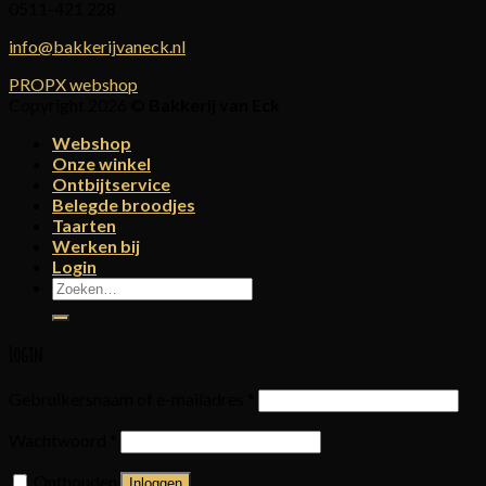
0511-421 228
info@bakkerijvaneck.nl
PROPX webshop
Copyright 2026 ©
Bakkerij van Eck
Webshop
Onze winkel
Ontbijtservice
Belegde broodjes
Taarten
Werken bij
Login
Zoeken
naar:
Login
Gebruikersnaam of e-mailadres
*
Wachtwoord
*
Onthouden
Inloggen