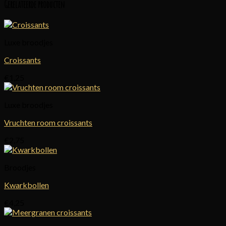
Gerelateerde producten
Luxe broodjes
Croissants
€
1,25
Luxe broodjes
Vruchten room croissants
€
2,75
Broodjes
Kwarkbollen
€
4,25