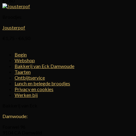
€
2,60
Broodjes
Jousterpof
Prijsklasse:
€
1,75
-
€
6,50
€1,75
tot
Begin
€6,50
Webshop
Bakkerij van Eck Damwoude
Taarten
Ontbijtservice
Lunch en belegde broodjes
Privacy en cookies
Werken bij
Bakkerij van Eck
Damwoude:
Foarwei 96
9104 CA Damwâld