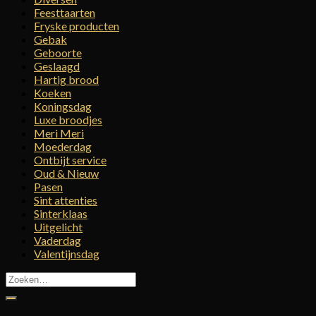
Feesttaarten
Fryske producten
Gebak
Geboorte
Geslaagd
Hartig brood
Koeken
Koningsdag
Luxe broodjes
Meri Meri
Moederdag
Ontbijt service
Oud & Nieuw
Pasen
Sint attenties
Sinterklaas
Uitgelicht
Vaderdag
Valentijnsdag
Zoeken
naar: