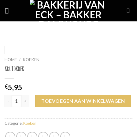
Skip
to
content
HOME
/
KOEKEN
Kruidkoek
5,95
€
Kruidkoek aantal
TOEVOEGEN AAN WINKELWAGEN
Categorie:
Koeken