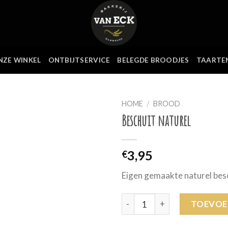
NZE WINKEL
ONTBIJTSERVICE
BELEGDE BROODJES
TAARTE
HOME
/
BROOD
Beschuit naturel
3,95
€
Eigen gemaakte naturel besc
Beschuit naturel aantal
TOEVOE