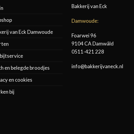
Bakkerij van Eck
in
shop
Damwoude:
kerij van Eck Damwoude
Foarwei 96
9104 CA Damwâld
rten
0511-421 228
ijtservice
info@bakkerijvaneck.nl
ch en belegde broodjes
acy en cookies
ken bij