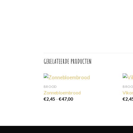
GERELATEERDE PRODUCTEN
BROOD
BRO
Zonnebloembrood
Viko
Prijsklasse:
€
2,45
-
€
47,00
€
2,4
er
€2,45
delen
tot
€47,00