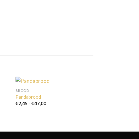
BROOD
Pandabrood
Prijsklasse:
€
2,45
-
€
47,00
€2,45
tot
€47,00