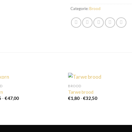
Categorie:
Brood
OD
BROOD
rn
Tarwe brood
Prijsklasse:
Prijsklasse:
5
-
€
47,00
€
1,80
-
€
32,50
€2,45
€1,80
tot
tot
€47,00
€32,50