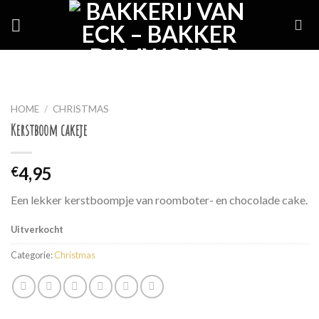
Skip
to
content
HOME
/
CHRISTMAS
Kerstboom cakeje
4,95
€
Een lekker kerstboompje van roomboter- en chocolade cake.
Uitverkocht
Categorie:
Christmas