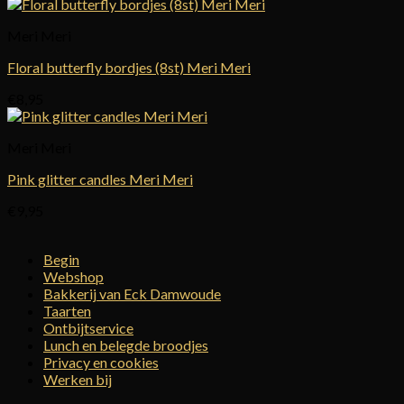
Meri Meri
Floral butterfly bordjes (8st) Meri Meri
€
8,95
Meri Meri
Pink glitter candles Meri Meri
€
9,95
Begin
Webshop
Bakkerij van Eck Damwoude
Taarten
Ontbijtservice
Lunch en belegde broodjes
Privacy en cookies
Werken bij