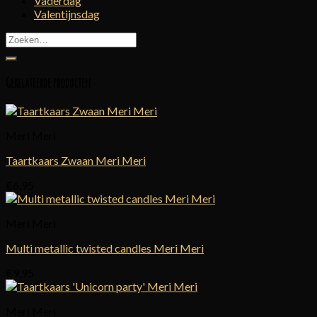
Vaderdag
Valentijnsdag
Zoeken
naar:
Gerelateerde producten
Meri Meri
Taartkaars Zwaan Meri Meri
€
6,95
Meri Meri
Multi metallic twisted candles Meri Meri
€
9,95
Meri Meri