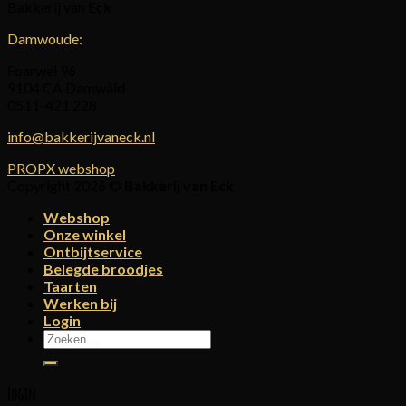
Bakkerij van Eck
Damwoude:
Foarwei 96
9104 CA Damwâld
0511-421 228
info@bakkerijvaneck.nl
PROPX webshop
Copyright 2026 ©
Bakkerij van Eck
Webshop
Onze winkel
Ontbijtservice
Belegde broodjes
Taarten
Werken bij
Login
Zoeken
naar:
Login