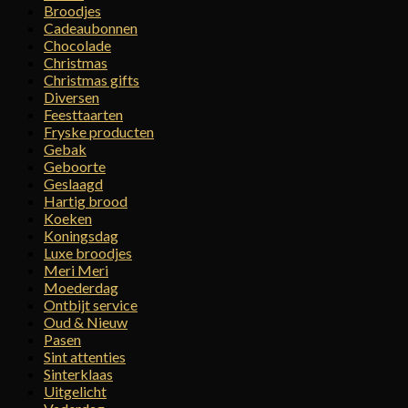
Broodjes
Cadeaubonnen
Chocolade
Christmas
Christmas gifts
Diversen
Feesttaarten
Fryske producten
Gebak
Geboorte
Geslaagd
Hartig brood
Koeken
Koningsdag
Luxe broodjes
Meri Meri
Moederdag
Ontbijt service
Oud & Nieuw
Pasen
Sint attenties
Sinterklaas
Uitgelicht