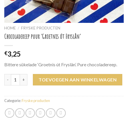
HOME
/
FRYSKE PRODUCTEN
Chocoladereep puur ‘Groetnis út Fryslân’
3,25
€
Bittere sûkelade ‘Groetnis út Fryslân’. Pure chocoladereep.
Chocoladereep puur 'Groetnis út Fryslân' aantal
TOEVOEGEN AAN WINKELWAGEN
Categorie:
Fryske producten